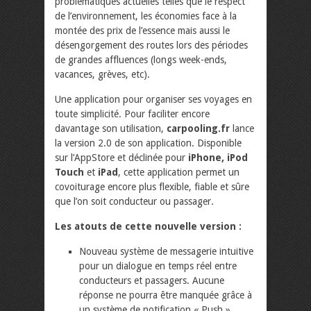
problématiques actuelles telles que le respect
de l’environnement, les économies face à la
montée des prix de l’essence mais aussi le
désengorgement des routes lors des périodes
de grandes affluences (longs week-ends,
vacances, grèves, etc).
Une application pour organiser ses voyages en
toute simplicité. Pour faciliter encore
davantage son utilisation,
carpooling.fr
lance
la version 2.0 de son application. Disponible
sur l’AppStore et déclinée pour
iPhone, iPod
Touch
et
iPad
, cette application permet un
covoiturage encore plus flexible, fiable et sûre
que l’on soit conducteur ou passager.
Les atouts de cette nouvelle version :
Nouveau système de messagerie intuitive
pour un dialogue en temps réel entre
conducteurs et passagers. Aucune
réponse ne pourra être manquée grâce à
un système de notification « Push »