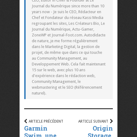
CEO, Editor in Chief & Founder at Le
Journal du Numérique since more than 10
years now - Je suis le CEO, Rédacteur en
Chef et Fondateur du réseau Kassi Media
regroupant les sites, Les Créateurs Bio, Le
Journal du Numérique, Actu-Gamer,
ZoneWP et Journal-Foot.com. Autodidacte
de nature, je me forme régulièrement
dans le Marketing Digital, la gestion de
projet, de même que dans ce qui touche
au Community Management, au
Developpement Web. Cela fait maintenant
15 sur le web, avec plus 10 ans
d'expérience dans le rédaction web,
Community Management, le
webmastering et le SEO (Référencement
naturel).
ARTICLE PRÉCÉDENT
ARTICLE SUIVANT
Garmin
Origin
Swim, une
Storage,