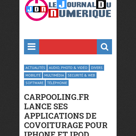
ACTUALITÉS
AUDIO, PHOTO & VIDÉO
DIVERS
MOBILITÉ
MULTIMÉDIA
SECURITÉ & WEB
SOFTWARE
TÉLÉPHONIE
CARPOOLING.FR
LANCE SES
APPLICATIONS DE
COVOITURAGE POUR
IPHONE ET IPOD