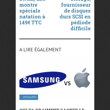
montre
fournisseur
spéciale
de disques
natation à
durs SCSI en
149€ TTC
pédiode
difficile
A LIRE ÉGALEMENT
ACTUALITÉS