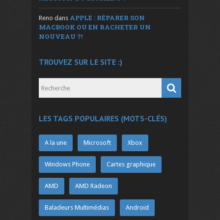
APPLE : RÉPARER SON
Reno
dans
MACBOOK OU EN RACHETER UN
NOUVEAU ?!
TROUVEZ SUR LE SITE :)
LES TAGS POPULAIRES (MOTS-CLÉS)
A la une
Microsoft
Xbox
Windows Phone
Cartes graphique
AMD
AMD Radeon
Baladeurs Multimédias
Android