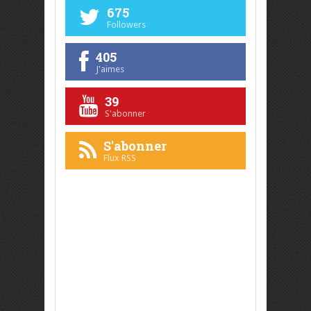
675
Followers
405
J'aimes
39
S'abonner
S'abonner
Flux RSS