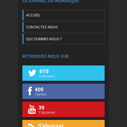
LE JOURNAL DU NUMÉRIQUE
ACCUEIL
CONTACTEZ-NOUS
QUI SOMMES NOUS ?
RETROUVEZ-NOUS SUR :
675
Followers
405
J'aimes
39
S'abonner
S'abonner