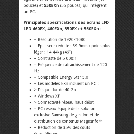
pouces) et
550EXn
(55 pouces) qui intègrent
un PC.
Principales spécifications des écrans LFD
LED 460EX, 460EXn, 550EX et 550EXn :
– Résolution de 1920×1080
– Epaisseur réduite : 39.9mm / poids plus
léger : 14.44kg (46”)
– Contraste de 5 000:1
– Fréquence de rafraîchissement de 120
Hz
– Compatible Energy Star 5.0
– Les modèles EXn incluent un PC :
> Disque dur de 40 Go
> Windows XP
> Connectivité réseau haut débit
– PC réseau équipé de la solution
exclusive Samsung de gestion et de
distribution de contenus MagicInfo™
– Réduction de 35% des coûts
énergétiques