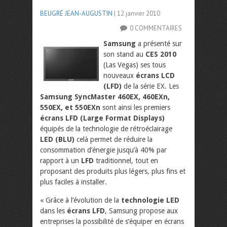
BEUGRÉ JEAN-AUGUSTIN
| 12 janvier 2010
0 COMMENTAIRES
Samsung
a présenté sur
son stand au
CES 2010
(Las Vegas) ses tous
nouveaux
écrans LCD
(LFD)
de la série EX. Les
Samsung SyncMaster 460EX, 460EXn,
550EX, et 550EXn
sont ainsi les premiers
écrans LFD (Large Format Displays)
équipés de la technologie de rétroéclairage
LED (BLU)
celà permet de réduire la
consommation d’énergie jusqu’à 40% par
rapport à un
LFD
traditionnel, tout en
proposant des produits plus légers, plus fins et
plus faciles à installer.
« Grâce à l’évolution de la
technologie LED
dans les
écrans LFD
, Samsung propose aux
entreprises la possibilité de s’équiper en écrans