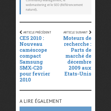
Community Management, le
webmastering et le SEO (Référencement
naturel).
ARTICLE PRÉCÉDENT
ARTICLE SUIVANT
CES 2010 :
Moteurs de
Nouveau
recherche :
caméscope
Parts de
compact
marché de
Samsung
décembre
SMX-C20
2009 aux
pour fevrier
Etats-Unis
2010
A LIRE ÉGALEMENT