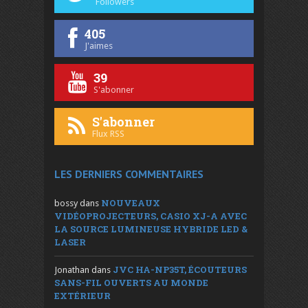
Followers
405
J'aimes
39
S'abonner
S'abonner
Flux RSS
LES DERNIERS COMMENTAIRES
NOUVEAUX
bossy
dans
VIDÉOPROJECTEURS, CASIO XJ-A AVEC
LA SOURCE LUMINEUSE HYBRIDE LED &
LASER
JVC HA-NP35T, ÉCOUTEURS
Jonathan
dans
SANS-FIL OUVERTS AU MONDE
EXTÉRIEUR