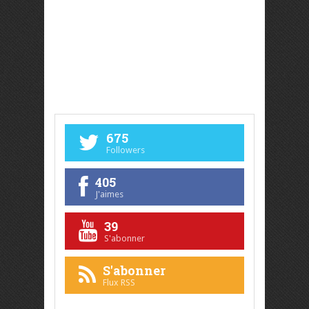
675
Followers
405
J'aimes
39
S'abonner
S'abonner
Flux RSS