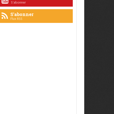
S'abonner
S'abonner
Flux RSS