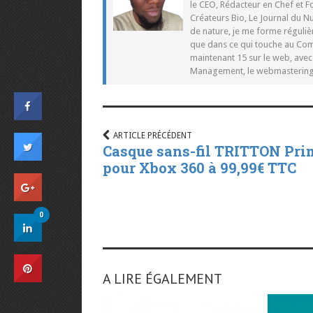
le CEO, Rédacteur en Chef et F
Créateurs Bio, Le Journal du 
de nature, je me forme réguliè
que dans ce qui touche au Co
maintenant 15 sur le web, ave
Management, le webmastering e
ARTICLE PRÉCÉDENT
Casque sans-fil TRITTON Pri
pour Xbox 360 à 99,99€ TTC
0
A LIRE ÉGALEMENT