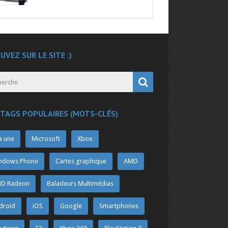
UVEZ SUR LE SITE :)
 TAGS POPULAIRES (MOTS-CLÉS)
a une
Microsoft
Xbox
ndows Phone
Cartes graphique
AMD
D Radeon
Baladeurs Multimédias
droid
iOS
Google
Smartphones