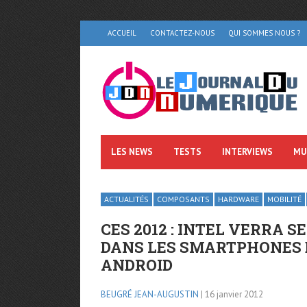
ACCUEIL
CONTACTEZ-NOUS
QUI SOMMES NOUS ?
LES NEWS
TESTS
INTERVIEWS
MU
ACTUALITÉS
COMPOSANTS
HARDWARE
MOBILITÉ
CES 2012 : INTEL VERRA 
DANS LES SMARTPHONES 
ANDROID
BEUGRÉ JEAN-AUGUSTIN
| 16 janvier 2012