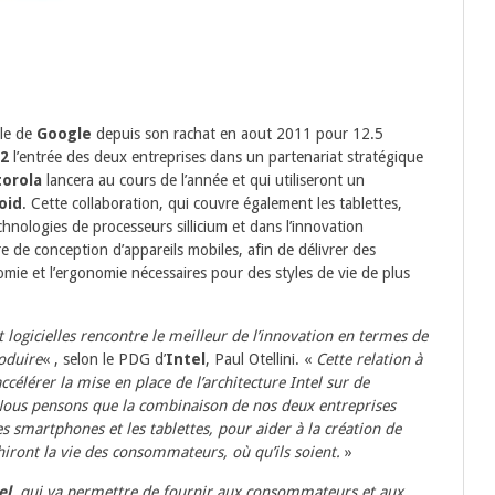
ale de
Google
depuis son rachat en aout 2011 pour 12.5
12
l’entrée des deux entreprises dans un partenariat stratégique
orola
lancera au cours de l’année et qui utiliseront un
oid
. Cette collaboration, qui couvre également les tablettes,
nologies de processeurs sillicium et dans l’innovation
e de conception d’appareils mobiles, afin de délivrer des
mie et l’ergonomie nécessaires pour des styles de vie de plus
 logicielles rencontre le meilleur de l’innovation en termes de
oduire
« , selon le PDG d’
Intel
, Paul Otellini. «
Cette relation à
ccélérer la mise en place de l’architecture Intel sur de
ous pensons que la combinaison de nos deux entreprises
s smartphones et les tablettes, pour aider à la création de
hiront la vie des consommateurs, où qu’ils soient.
»
el
, qui va permettre de fournir aux consommateurs et aux