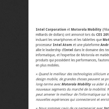
Intel Corporation
et
Motorola Mobility
(Fili
milliards de dollars) ont annoncé lors du
CES 20
incluant les smartphones et les tablettes que
Mot
processeur
Intel Atom
et une plateforme
Andr
allie le leadership d’
Intel
dans le domaine des tech
informatique, et l’expertise de Motorola en matièr
produits qui possèdent les performances, l’autono
en plus mobiles.
«
Quand le meilleur des technologies sillicium et
design mobile, de grandes choses peuvent se pr
long-terme avec
Motorola Mobility
va aider à a
nouveaux segments du marché de la mobilité. N
peut amener le meilleur de l’informatique sur le
nouvelles expériences qui connecteront et enric
«
Nous sommes ravis de ce partenariat avec
Int