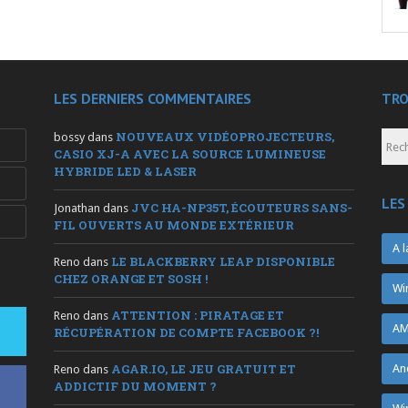
LES DERNIERS COMMENTAIRES
TRO
NOUVEAUX VIDÉOPROJECTEURS,
bossy
dans
CASIO XJ-A AVEC LA SOURCE LUMINEUSE
HYBRIDE LED & LASER
LES
JVC HA-NP35T, ÉCOUTEURS SANS-
Jonathan
dans
FIL OUVERTS AU MONDE EXTÉRIEUR
A l
LE BLACKBERRY LEAP DISPONIBLE
Reno
dans
CHEZ ORANGE ET SOSH !
Wi
ATTENTION : PIRATAGE ET
Reno
dans
AM
RÉCUPÉRATION DE COMPTE FACEBOOK ?!
AGAR.IO, LE JEU GRATUIT ET
An
Reno
dans
ADDICTIF DU MOMENT ?