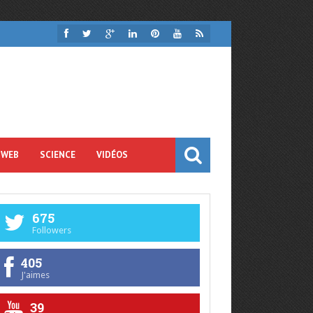
 WEB
SCIENCE
VIDÉOS
675
Followers
405
J'aimes
39