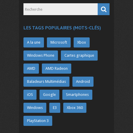
LES TAGS POPULAIRES (MOTS-CLÉS)
A la une
Microsoft
Xbox
Windows Phone
Cartes graphique
AMD
AMD Radeon
Baladeurs Multimédias
Android
iOS
Google
Smartphones
Windows
E3
Xbox 360
PlayStation 3