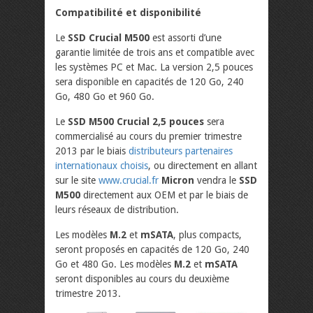
Compatibilité et disponibilité
Le
SSD Crucial M500
est assorti d’une
garantie limitée de trois ans et compatible avec
les systèmes PC et Mac. La version 2,5 pouces
sera disponible en capacités de 120 Go, 240
Go, 480 Go et 960 Go.
Le
SSD M500 Crucial 2,5 pouces
sera
commercialisé au cours du premier trimestre
2013 par le biais
distributeurs partenaires
internationaux choisis
, ou directement en allant
sur le site
www.crucial.fr
Micron
vendra le
SSD
M500
directement aux OEM et par le biais de
leurs réseaux de distribution.
Les modèles
M.2
et
mSATA
, plus compacts,
seront proposés en capacités de 120 Go, 240
Go et 480 Go. Les modèles
M.2
et
mSATA
seront disponibles au cours du deuxième
trimestre 2013.