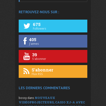
RETROUVEZ-NOUS SUR :
675
Followers
405
J'aimes
39
S'abonner
S'abonner
Flux RSS
LES DERNIERS COMMENTAIRES
NOUVEAUX
bossy
dans
VIDÉOPROJECTEURS, CASIO XJ-A AVEC