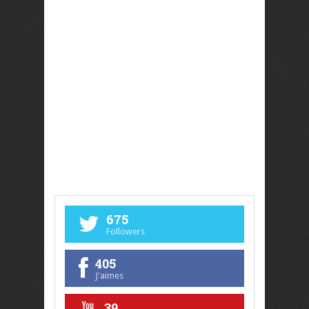
675
Followers
405
J'aimes
39