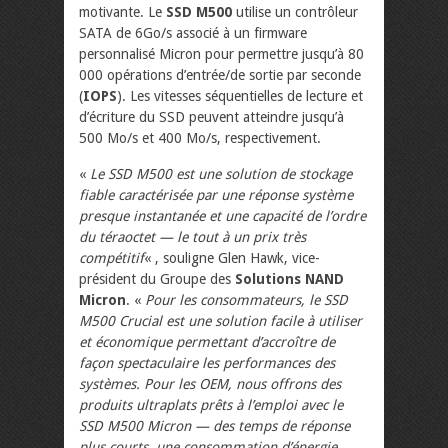
motivante. Le
SSD M500
utilise un contrôleur
SATA de 6Go/s associé à un firmware
personnalisé Micron pour permettre jusqu’à 80
000 opérations d’entrée/de sortie par seconde
(
IOPS
). Les vitesses séquentielles de lecture et
d’écriture du SSD peuvent atteindre jusqu’à
500 Mo/s et 400 Mo/s, respectivement.
«
Le SSD M500 est une solution de stockage
fiable caractérisée par une réponse système
presque instantanée et une capacité de l’ordre
du téraoctet — le tout à un prix très
compétitif
« , souligne Glen Hawk, vice-
président du Groupe des
Solutions NAND
Micron
. «
Pour les consommateurs, le SSD
M500 Crucial est une solution facile à utiliser
et économique permettant d’accroître de
façon spectaculaire les performances des
systèmes. Pour les OEM, nous offrons des
produits ultraplats prêts à l’emploi avec le
SSD M500 Micron — des temps de réponse
plus courts, une consommation d’énergie