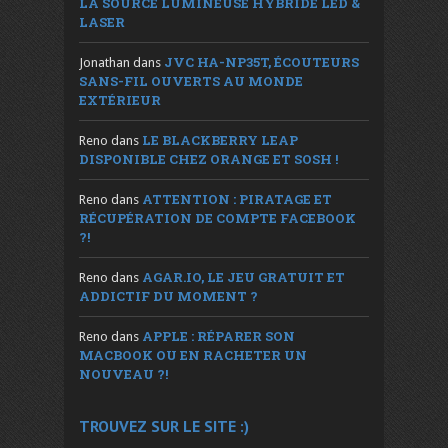
LA SOURCE LUMINEUSE HYBRIDE LED &
LASER
JVC HA-NP35T, ÉCOUTEURS
Jonathan
dans
SANS-FIL OUVERTS AU MONDE
EXTÉRIEUR
LE BLACKBERRY LEAP
Reno
dans
DISPONIBLE CHEZ ORANGE ET SOSH !
ATTENTION : PIRATAGE ET
Reno
dans
RÉCUPÉRATION DE COMPTE FACEBOOK
?!
AGAR.IO, LE JEU GRATUIT ET
Reno
dans
ADDICTIF DU MOMENT ?
APPLE : RÉPARER SON
Reno
dans
MACBOOK OU EN RACHETER UN
NOUVEAU ?!
TROUVEZ SUR LE SITE :)