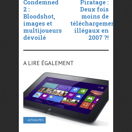
Condemned
Piratage :
2 :
Deux fois
Bloodshot,
moins de
images et
téléchargement
multijoueurs
illégaux en
dévoilé
2007 ?!
A LIRE ÉGALEMENT
ACTUALITÉS