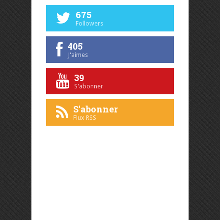
675
Followers
405
J'aimes
39
S'abonner
S'abonner
Flux RSS