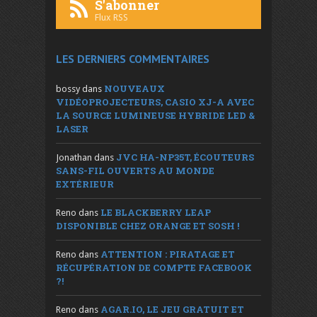
S'abonner
Flux RSS
LES DERNIERS COMMENTAIRES
NOUVEAUX
bossy
dans
VIDÉOPROJECTEURS, CASIO XJ-A AVEC
LA SOURCE LUMINEUSE HYBRIDE LED &
LASER
JVC HA-NP35T, ÉCOUTEURS
Jonathan
dans
SANS-FIL OUVERTS AU MONDE
EXTÉRIEUR
LE BLACKBERRY LEAP
Reno
dans
DISPONIBLE CHEZ ORANGE ET SOSH !
ATTENTION : PIRATAGE ET
Reno
dans
RÉCUPÉRATION DE COMPTE FACEBOOK
?!
AGAR.IO, LE JEU GRATUIT ET
Reno
dans