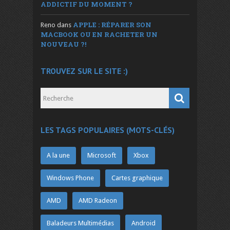
ADDICTIF DU MOMENT ?
APPLE : RÉPARER SON
Reno
dans
MACBOOK OU EN RACHETER UN
NOUVEAU ?!
TROUVEZ SUR LE SITE :)
LES TAGS POPULAIRES (MOTS-CLÉS)
A la une
Microsoft
Xbox
Windows Phone
Cartes graphique
AMD
AMD Radeon
Baladeurs Multimédias
Android