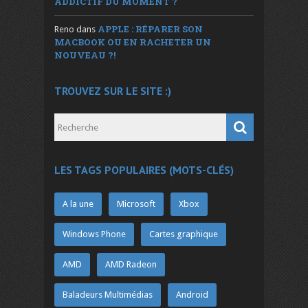
ADDICTIF DU MOMENT ?
APPLE : RÉPARER SON
Reno
dans
MACBOOK OU EN RACHETER UN
NOUVEAU ?!
TROUVEZ SUR LE SITE :)
LES TAGS POPULAIRES (MOTS-CLÉS)
A la une
Microsoft
Xbox
Windows Phone
Cartes graphique
AMD
AMD Radeon
Baladeurs Multimédias
Android