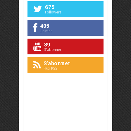
675
Followers
405
J'aimes
39
S'abonner
S'abonner
Flux RSS