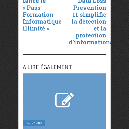
lance le
Data Loss
« Pass
Prevention
Formation
11 simplifie
Informatique
la détection
illimité »
et la
protection
d’informations
A LIRE ÉGALEMENT
ACTUALITÉS