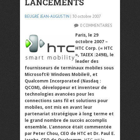
LANCEMENTS
BEUGRÉ JEAN-AUGUSTIN
| 30 octobre 2007
0 COMMENTAIRES
Paris, le 29
octobre 2007 –
HTC Corp. (« HTC
», TAIEX :2498), le
leader des
fournisseurs de terminaux mobiles sous
Microsoft® Windows Mobile®, et
Qualcomm Incorporated (Nasdaq :
QCOM), développeur et inventeur de
technologies avancées pour les
connections sans fil et solutions pour
mobiles, ont mis en avant leur
partenariat stratégique à long terme et
le grand nombre de succès accomplis
ensemble. L’annonce était commentée
par Peter Chou, CEO de HTC et Dr. Paul E.