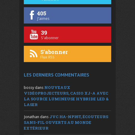
405
J'aimes
39
S'abonner
S'abonner
Flux RSS
LES DERNIERS COMMENTAIRES
NOUVEAUX
bossy
dans
VIDÉOPROJECTEURS, CASIO XJ-A AVEC
LA SOURCE LUMINEUSE HYBRIDE LED &
LASER
JVC HA-NP35T, ÉCOUTEURS
Jonathan
dans
SANS-FIL OUVERTS AU MONDE
EXTÉRIEUR