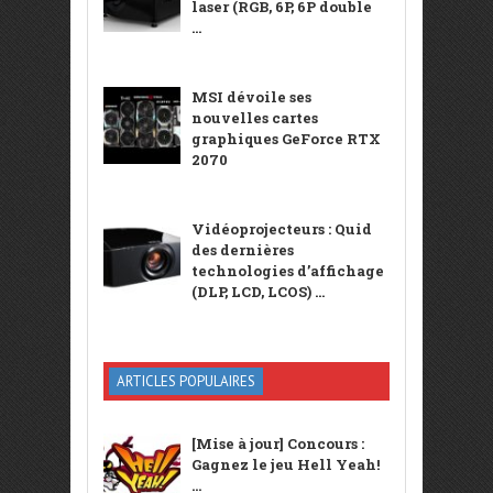
laser (RGB, 6P, 6P double
...
MSI dévoile ses
nouvelles cartes
graphiques GeForce RTX
2070
Vidéoprojecteurs : Quid
des dernières
technologies d’affichage
(DLP, LCD, LCOS) ...
ARTICLES POPULAIRES
[Mise à jour] Concours :
Gagnez le jeu Hell Yeah!
...