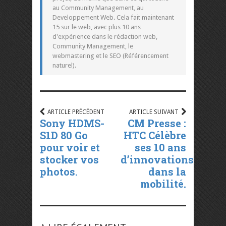
au Community Management, au
Developpement Web. Cela fait maintenant
15 sur le web, avec plus 10 ans
d'expérience dans le rédaction web,
Community Management, le
webmastering et le SEO (Référencement
naturel).
ARTICLE PRÉCÉDENT
ARTICLE SUIVANT
Sony HDMS-
CM Presse :
S1D 80 Go
HTC Célèbre
pour voir et
ses 10 ans
stocker vos
d’innovations
photos.
dans la
mobilité.