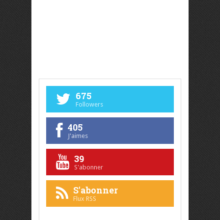
675
Followers
405
J'aimes
39
S'abonner
S'abonner
Flux RSS