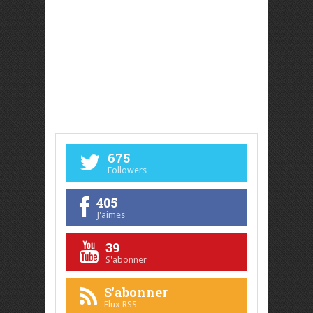
675
Followers
405
J'aimes
39
S'abonner
S'abonner
Flux RSS