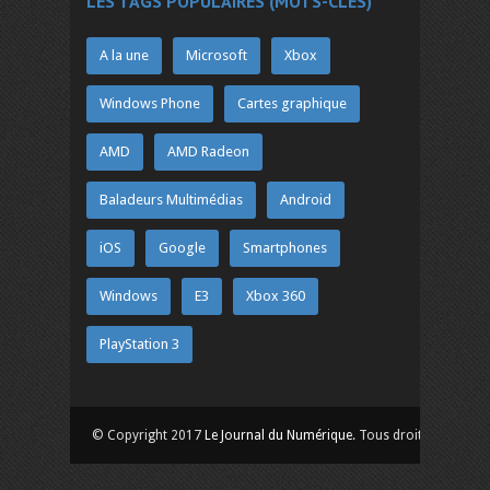
LES TAGS POPULAIRES (MOTS-CLÉS)
A la une
Microsoft
Xbox
Windows Phone
Cartes graphique
AMD
AMD Radeon
Baladeurs Multimédias
Android
iOS
Google
Smartphones
Windows
E3
Xbox 360
PlayStation 3
© Copyright 2017
Le Journal du Numérique
. Tous droits réservés.