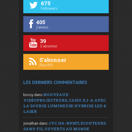
675
Followers
405
J'aimes
39
S'abonner
S'abonner
Flux RSS
LES DERNIERS COMMENTAIRES
NOUVEAUX
bossy
dans
VIDÉOPROJECTEURS, CASIO XJ-A AVEC
LA SOURCE LUMINEUSE HYBRIDE LED &
LASER
JVC HA-NP35T, ÉCOUTEURS
Jonathan
dans
SANS-FIL OUVERTS AU MONDE