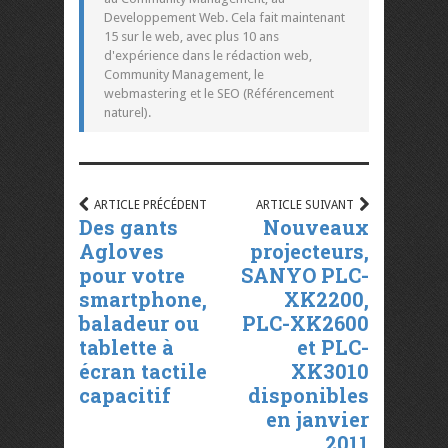
Developpement Web. Cela fait maintenant
15 sur le web, avec plus 10 ans
d'expérience dans le rédaction web,
Community Management, le
webmastering et le SEO (Référencement
naturel).
ARTICLE PRÉCÉDENT
ARTICLE SUIVANT
Des gants
Nouveaux
Agloves
projecteurs,
pour votre
SANYO PLC-
smartphone,
XK2200,
baladeur ou
PLC-XK2600
tablette à
et PLC-
écran tactile
XK3010
capacitif
disponibles
en janvier
2011