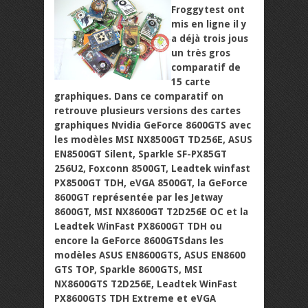
Froggytest ont
mis en ligne il y
a déjà trois jous
un très gros
comparatif de
15 carte
graphiques. Dans ce comparatif on
retrouve plusieurs versions des cartes
graphiques Nvidia GeForce 8600GTS avec
les modèles MSI NX8500GT TD256E, ASUS
EN8500GT Silent, Sparkle SF-PX85GT
256U2, Foxconn 8500GT, Leadtek winfast
PX8500GT TDH, eVGA 8500GT, la GeForce
8600GT représentée par les Jetway
8600GT, MSI NX8600GT T2D256E OC et la
Leadtek WinFast PX8600GT TDH ou
encore la GeForce 8600GTSdans les
modèles ASUS EN8600GTS, ASUS EN8600
GTS TOP, Sparkle 8600GTS, MSI
NX8600GTS T2D256E, Leadtek WinFast
PX8600GTS TDH Extreme et eVGA