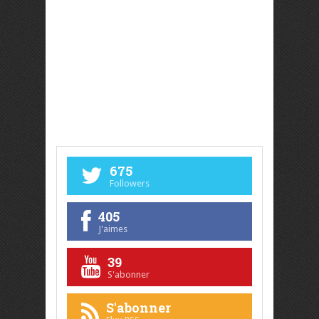
675
Followers
405
J'aimes
39
S'abonner
S'abonner