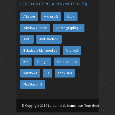
LES TAGS POPULAIRES (MOTS-CLÉS)
A la une
Microsoft
Xbox
Windows Phone
Cartes graphique
AMD
AMD Radeon
Baladeurs Multimédias
Android
iOS
Google
Smartphones
Windows
E3
Xbox 360
PlayStation 3
© Copyright 2017
Le Journal du Numérique
. Tous droits réservés.