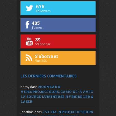
675
Followers
405
J'aimes
39
S'abonner
S'abonner
Flux RSS
LES DERNIERS COMMENTAIRES
NOUVEAUX
bossy
dans
VIDÉOPROJECTEURS, CASIO XJ-A AVEC
LA SOURCE LUMINEUSE HYBRIDE LED &
LASER
JVC HA-NP35T, ÉCOUTEURS
Jonathan
dans