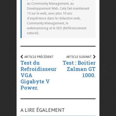
au Community Management, au
Developpement Web. Cela fait maintenant
15 sur le web, avec plus 10 ans
d'expérience dans le rédaction web,
Community Management, le
webmastering et le SEO (Référencement
naturel).
ARTICLE PRÉCÉDENT
ARTICLE SUIVANT
Test du
Test : Boitier
Refroidisseur
Zalman GT
VGA
1000.
Gigabyte V
Power.
A LIRE ÉGALEMENT