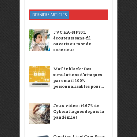
DERNIERS ARTICLES
JVC HA-NP35T,
écouteurs sans-fil
ouverts au monde
extérieur
Mailinblack : Des
simulations d’attaques
par email 100%
personnalisables pour ...
Jeux vidéo : +167% de
Cyberattaques depuis la
pandémie !
Creative Live! Cam Sync