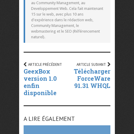
au Community Management, au
Developpement Web. Cela fait maintenant
15 sur le web, avec plus 10 ans
d'expérience dans le rédaction web,
Community Management, le
webmastering et le SEO (Référencement
naturel).
ARTICLE PRÉCÉDENT
ARTICLE SUIVANT
GeexBox
Télécharger
version 1.0
ForceWare
enfin
91.31 WHQL
disponible
A LIRE ÉGALEMENT