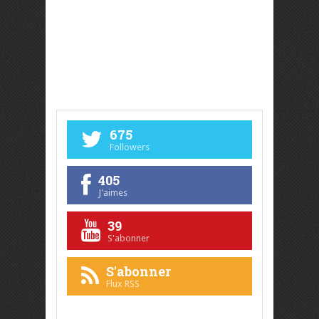
675
Followers
405
J'aimes
39
S'abonner
S'abonner
Flux RSS