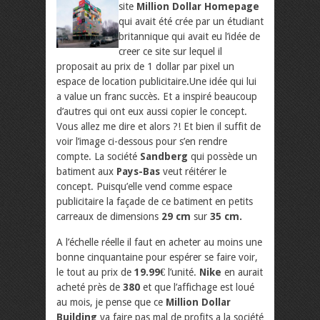
site
Million Dollar Homepage
qui avait été crée par un étudiant
britannique qui avait eu l’idée de
creer ce site sur lequel il
proposait au prix de 1 dollar par pixel un
espace de location publicitaire.Une idée qui lui
a value un franc succès. Et a inspiré beaucoup
d’autres qui ont eux aussi copier le concept.
Vous allez me dire et alors ?! Et bien il suffit de
voir l’image ci-dessous pour s’en rendre
compte. La société
Sandberg
qui possède un
batiment aux
Pays-Bas
veut réitérer le
concept. Puisqu’elle vend comme espace
publicitaire la façade de ce batiment en petits
carreaux de dimensions
29 cm
sur
35 cm.
A l’échelle réelle il faut en acheter au moins une
bonne cinquantaine pour espérer se faire voir,
le tout au prix de
19.99€
l’unité.
Nike
en aurait
acheté près de
380
et que l’affichage est loué
au mois, je pense que ce
Million Dollar
Building
va faire pas mal de profits a la société