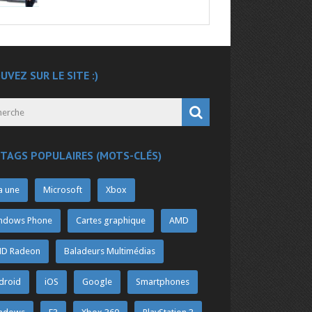
UVEZ SUR LE SITE :)
 TAGS POPULAIRES (MOTS-CLÉS)
a une
Microsoft
Xbox
ndows Phone
Cartes graphique
AMD
D Radeon
Baladeurs Multimédias
droid
iOS
Google
Smartphones