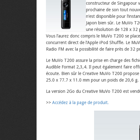
constructeur de Singapour v
prochaine de son tout nouv
n’est disponible pour l’inst
Japon bien sûr. Le MuVo T20
une résolution de 128 x 32 p
Vous l’aurez donc compris le MuVo T200 se pla
concurrent direct de l’Apple iPod Shuffle. Le 
Radio FM avec la possibilité de faire près de 32 p
Le MuVo T200 assure la prise en charge des f
Audible Format 2,3,4. Il peut également faire off
écoute. Bien sûr le Creative MuVo T200 propose 
25.0 x 77.7 x 11.0 mm pour un poids de 20,6 g.
La version 2Go du Creative MuVo T200 est vendu
>>
Accédez à la page de produit.