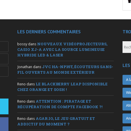
LES DERNIERS COMMENTAIRES
TRO
NOUVEAUX VIDÉOPROJECTEURS,
bossy
dans
CASIO XJ-A AVEC LA SOURCE LUMINEUSE
HYBRIDE LED & LASER
LES
JVC HA-NP35T, ÉCOUTEURS SANS-
Jonathan
dans
FIL OUVERTS AU MONDE EXTÉRIEUR
A l
LE BLACKBERRY LEAP DISPONIBLE
Reno
dans
CHEZ ORANGE ET SOSH !
Wi
ATTENTION : PIRATAGE ET
Reno
dans
AM
RÉCUPÉRATION DE COMPTE FACEBOOK ?!
AGAR.IO, LE JEU GRATUIT ET
An
Reno
dans
ADDICTIF DU MOMENT ?