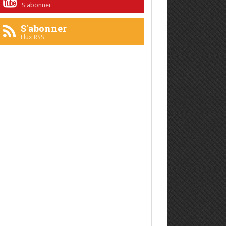
S'abonner
S'abonner
Flux RSS