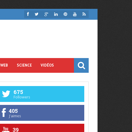
 WEB
SCIENCE
VIDÉOS
675
Followers
405
J'aimes
39