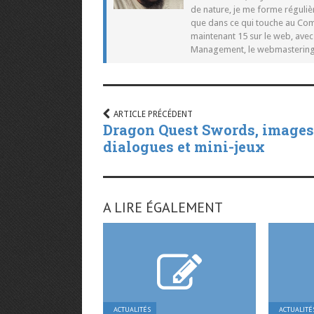
de nature, je me forme réguliè
que dans ce qui touche au Co
maintenant 15 sur le web, ave
Management, le webmastering e
ARTICLE PRÉCÉDENT
Dragon Quest Swords, images
dialogues et mini-jeux
A LIRE ÉGALEMENT
ACTUALITÉS
ACTUALITÉ