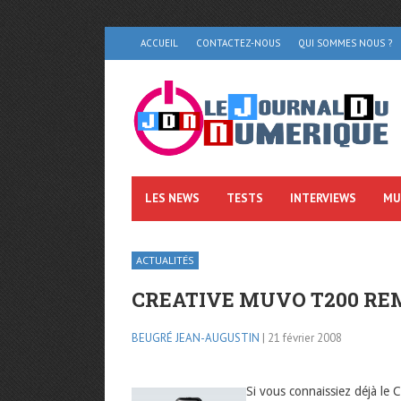
ACCUEIL
CONTACTEZ-NOUS
QUI SOMMES NOUS ?
LES NEWS
TESTS
INTERVIEWS
MU
ACTUALITÉS
CREATIVE MUVO T200 REM
BEUGRÉ JEAN-AUGUSTIN
| 21 février 2008
Si vous connaissiez déjà le