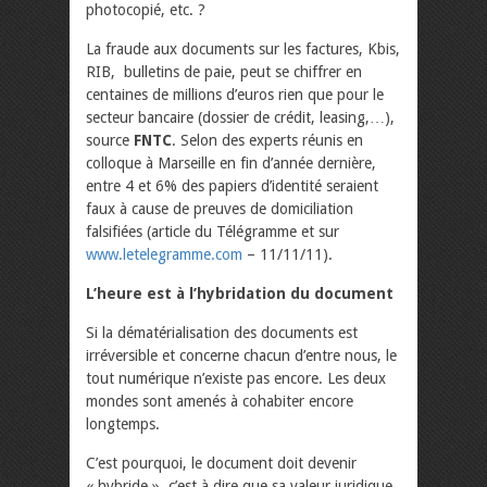
photocopié, etc. ?
La fraude aux documents sur les factures, Kbis,
RIB, bulletins de paie, peut se chiffrer en
centaines de millions d’euros rien que pour le
secteur bancaire (dossier de crédit, leasing,…),
source
FNTC
. Selon des experts réunis en
colloque à Marseille en fin d’année dernière,
entre 4 et 6% des papiers d’identité seraient
faux à cause de preuves de domiciliation
falsifiées (article du Télégramme et sur
www.letelegramme.com
– 11/11/11).
L’heure est à l’hybridation du document
Si la dématérialisation des documents est
irréversible et concerne chacun d’entre nous, le
tout numérique n’existe pas encore. Les deux
mondes sont amenés à cohabiter encore
longtemps.
C’est pourquoi, le document doit devenir
« hybride », c’est à dire que sa valeur juridique