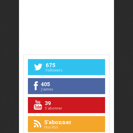
675
Followers
405
J'aimes
39
S'abonner
S'abonner
Flux RSS