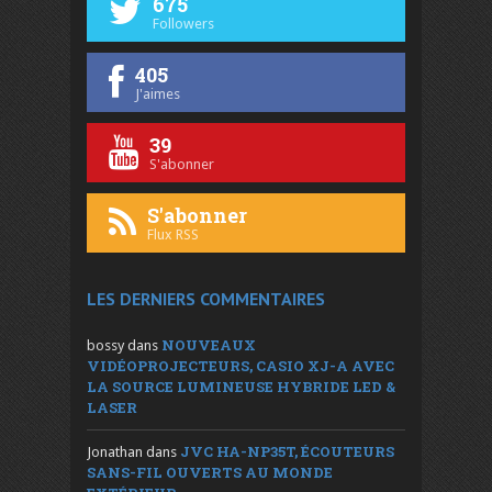
675
Followers
405
J'aimes
39
S'abonner
S'abonner
Flux RSS
LES DERNIERS COMMENTAIRES
NOUVEAUX
bossy
dans
VIDÉOPROJECTEURS, CASIO XJ-A AVEC
LA SOURCE LUMINEUSE HYBRIDE LED &
LASER
JVC HA-NP35T, ÉCOUTEURS
Jonathan
dans
SANS-FIL OUVERTS AU MONDE