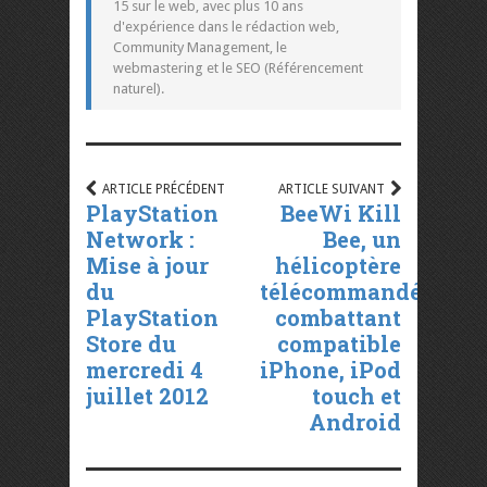
15 sur le web, avec plus 10 ans
d'expérience dans le rédaction web,
Community Management, le
webmastering et le SEO (Référencement
naturel).
ARTICLE PRÉCÉDENT
ARTICLE SUIVANT
PlayStation
BeeWi Kill
Network :
Bee, un
Mise à jour
hélicoptère
du
télécommandé
PlayStation
combattant
Store du
compatible
mercredi 4
iPhone, iPod
juillet 2012
touch et
Android