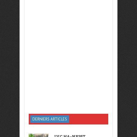
DERNIERS ARTICLES
JVC HA-NP35T,