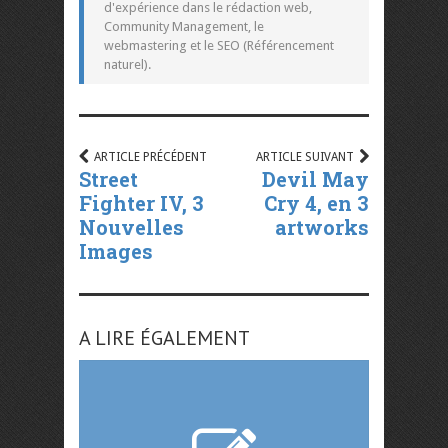
d'expérience dans le rédaction web,
Community Management, le
webmastering et le SEO (Référencement
naturel).
ARTICLE PRÉCÉDENT
ARTICLE SUIVANT
Street
Devil May
Fighter IV, 3
Cry 4, en 3
Nouvelles
artworks
Images
A LIRE ÉGALEMENT