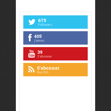
675
Followers
405
J'aimes
39
S'abonner
S'abonner
Flux RSS