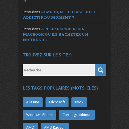
?!
AGAR.IO, LE JEU GRATUIT ET
Reno
dans
ADDICTIF DU MOMENT ?
APPLE : RÉPARER SON
Reno
dans
MACBOOK OU EN RACHETER UN
NOUVEAU ?!
TROUVEZ SUR LE SITE :)
LES TAGS POPULAIRES (MOTS-CLÉS)
A la une
Microsoft
Xbox
Windows Phone
Cartes graphique
AMD
AMD Radeon