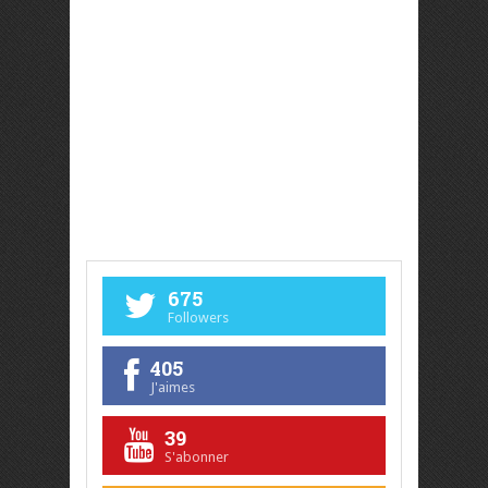
675
Followers
405
J'aimes
39
S'abonner