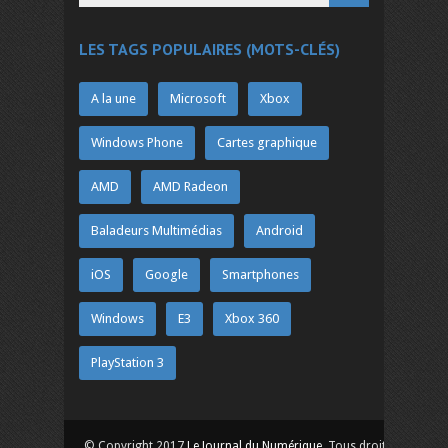
LES TAGS POPULAIRES (MOTS-CLÉS)
A la une
Microsoft
Xbox
Windows Phone
Cartes graphique
AMD
AMD Radeon
Baladeurs Multimédias
Android
iOS
Google
Smartphones
Windows
E3
Xbox 360
PlayStation 3
© Copyright 2017
Le Journal du Numérique
. Tous droits réservés.