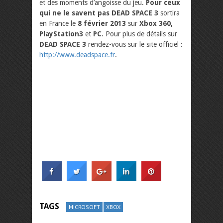
et des moments d’angoisse du jeu.
Pour ceux
qui ne le savent pas DEAD SPACE
3
sortira
en France le
8 février 2013
sur
Xbox 360,
PlayStation3
et
PC
. Pour plus de détails sur
DEAD SPACE
3
rendez-vous sur le site officiel :
http://www.deadspace.fr
.
TAGS
MICROSOFT
XBOX