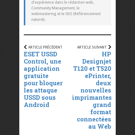
d'expérience dans le rédaction web,
Community Management, le
webmastering et le SEO (Référencement
naturel).
ARTICLE PRÉCÉDENT
ARTICLE SUIVANT
ESET USSD
HP
Control, une
Designjet
application
T120 et T520
gratuite
ePrinter,
pour bloquer
deux
les attaque
nouvelles
USSD sous
imprimantes
Android
grand
format
connectées
au Web