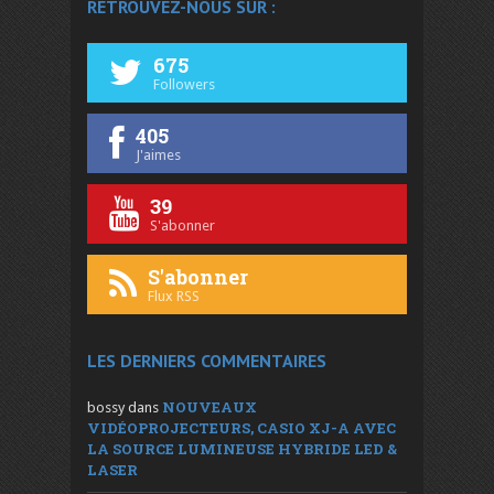
RETROUVEZ-NOUS SUR :
675
Followers
405
J'aimes
39
S'abonner
S'abonner
Flux RSS
LES DERNIERS COMMENTAIRES
NOUVEAUX
bossy
dans
VIDÉOPROJECTEURS, CASIO XJ-A AVEC
LA SOURCE LUMINEUSE HYBRIDE LED &
LASER