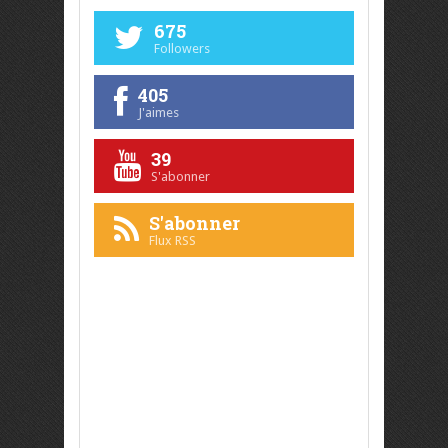
675
Followers
405
J'aimes
39
S'abonner
S'abonner
Flux RSS