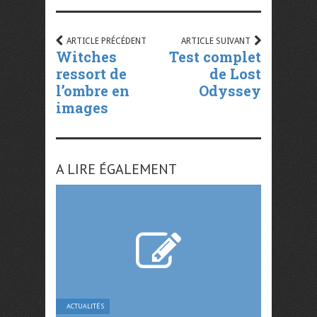
ARTICLE PRÉCÉDENT
ARTICLE SUIVANT
Witches
Test complet
ressort de
de Lost
l’ombre en
Odyssey
images
A LIRE ÉGALEMENT
ACTUALITÉS