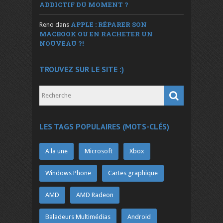
ADDICTIF DU MOMENT ?
APPLE : RÉPARER SON
Reno
dans
MACBOOK OU EN RACHETER UN
NOUVEAU ?!
TROUVEZ SUR LE SITE :)
LES TAGS POPULAIRES (MOTS-CLÉS)
A la une
Microsoft
Xbox
Windows Phone
Cartes graphique
AMD
AMD Radeon
Baladeurs Multimédias
Android