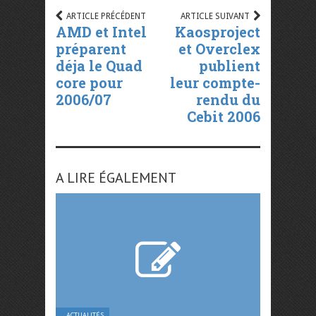
ARTICLE PRÉCÉDENT
ARTICLE SUIVANT
AMD et Intel
Kaosproject
préparent
et Overclex
déja le Quad
publient
core pour
leur compte-
2006/07
rendu du
Cebit 2006
A LIRE ÉGALEMENT
ACTUALITÉS