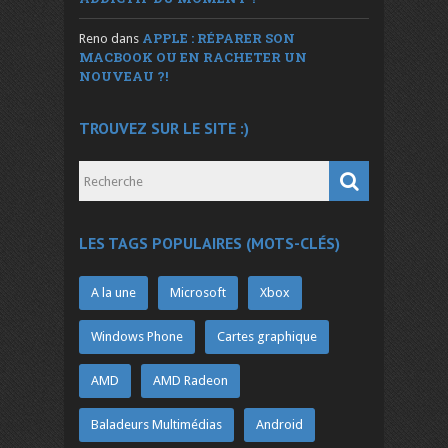
APPLE : RÉPARER SON
Reno
dans
MACBOOK OU EN RACHETER UN
NOUVEAU ?!
TROUVEZ SUR LE SITE :)
LES TAGS POPULAIRES (MOTS-CLÉS)
A la une
Microsoft
Xbox
Windows Phone
Cartes graphique
AMD
AMD Radeon
Baladeurs Multimédias
Android