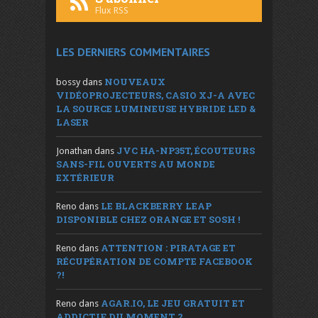
Flux RSS
LES DERNIERS COMMENTAIRES
NOUVEAUX
bossy
dans
VIDÉOPROJECTEURS, CASIO XJ-A AVEC
LA SOURCE LUMINEUSE HYBRIDE LED &
LASER
JVC HA-NP35T, ÉCOUTEURS
Jonathan
dans
SANS-FIL OUVERTS AU MONDE
EXTÉRIEUR
LE BLACKBERRY LEAP
Reno
dans
DISPONIBLE CHEZ ORANGE ET SOSH !
ATTENTION : PIRATAGE ET
Reno
dans
RÉCUPÉRATION DE COMPTE FACEBOOK
?!
AGAR.IO, LE JEU GRATUIT ET
Reno
dans
ADDICTIF DU MOMENT ?