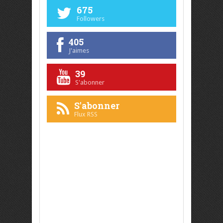
675
Followers
405
J'aimes
39
S'abonner
S'abonner
Flux RSS