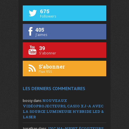
675
Followers
405
J'aimes
39
S'abonner
S'abonner
Flux RSS
LES DERNIERS COMMENTAIRES
NOUVEAUX
bossy
dans
VIDÉOPROJECTEURS, CASIO XJ-A AVEC
LA SOURCE LUMINEUSE HYBRIDE LED &
LASER
JVC HA-NP35T, ÉCOUTEURS
Jonathan
dans