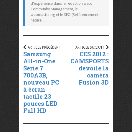
d'expérience dans le rédaction web,
Community Management, le
webmastering et le SEO (Référencement
naturel).
ARTICLE PRÉCÉDENT
ARTICLE SUIVANT
Samsung
CES 2012 :
All-in-One
CAMSPORTS
Série 7
dévoile la
700A3B,
caméra
nouveau PC
Fusion 3D
à écran
tactile 23
pouces LED
Full HD