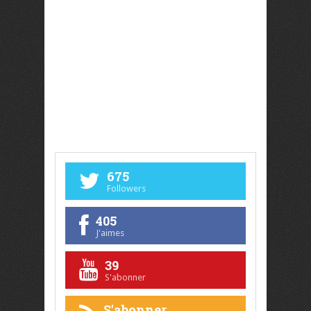
675
Followers
405
J'aimes
39
S'abonner
S'abonner