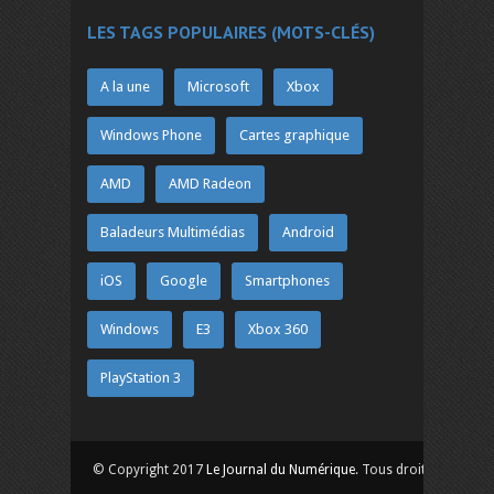
LES TAGS POPULAIRES (MOTS-CLÉS)
A la une
Microsoft
Xbox
Windows Phone
Cartes graphique
AMD
AMD Radeon
Baladeurs Multimédias
Android
iOS
Google
Smartphones
Windows
E3
Xbox 360
PlayStation 3
© Copyright 2017
Le Journal du Numérique
. Tous droits réservés.