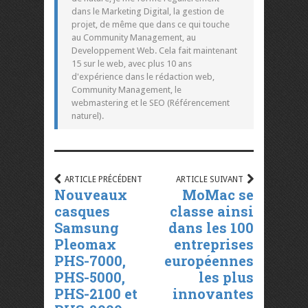
dans le Marketing Digital, la gestion de
projet, de même que dans ce qui touche
au Community Management, au
Developpement Web. Cela fait maintenant
15 sur le web, avec plus 10 ans
d'expérience dans le rédaction web,
Community Management, le
webmastering et le SEO (Référencement
naturel).
ARTICLE PRÉCÉDENT
ARTICLE SUIVANT
Nouveaux
MoMac se
casques
classe ainsi
Samsung
dans les 100
Pleomax
entreprises
PHS-7000,
européennes
PHS-5000,
les plus
PHS-2100 et
innovantes