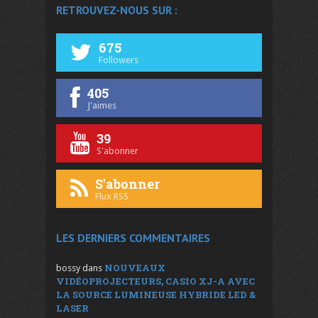
RETROUVEZ-NOUS SUR :
675
Followers
405
J'aimes
39
S'abonner
S'abonner
Flux RSS
LES DERNIERS COMMENTAIRES
NOUVEAUX
bossy
dans
VIDÉOPROJECTEURS, CASIO XJ-A AVEC
LA SOURCE LUMINEUSE HYBRIDE LED &
LASER