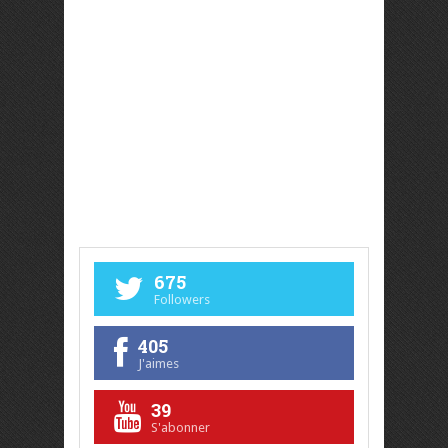
675
Followers
405
J'aimes
39
S'abonner