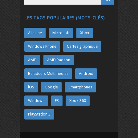
LES TAGS POPULAIRES (MOTS-CLÉS)
A la une
Microsoft
Xbox
Windows Phone
Cartes graphique
AMD
AMD Radeon
Baladeurs Multimédias
Android
iOS
Google
Smartphones
Windows
E3
Xbox 360
PlayStation 3