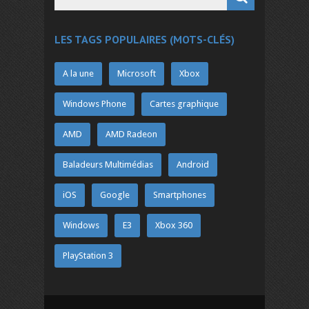
LES TAGS POPULAIRES (MOTS-CLÉS)
A la une
Microsoft
Xbox
Windows Phone
Cartes graphique
AMD
AMD Radeon
Baladeurs Multimédias
Android
iOS
Google
Smartphones
Windows
E3
Xbox 360
PlayStation 3