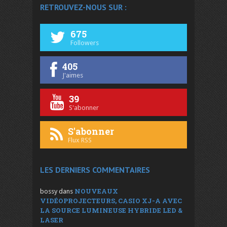
RETROUVEZ-NOUS SUR :
675
Followers
405
J'aimes
39
S'abonner
S'abonner
Flux RSS
LES DERNIERS COMMENTAIRES
NOUVEAUX
bossy
dans
VIDÉOPROJECTEURS, CASIO XJ-A AVEC
LA SOURCE LUMINEUSE HYBRIDE LED &
LASER