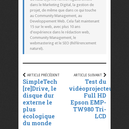
dans le Marketing Digital, la gestion de
projet, de même que dans ce qui touche
au Community Management, au
Developpement Web. Cela fait maintenant
15 sur le web, avec plus 10 ans
d'expérience dans le rédaction web,
Community Management, le
webmastering et le SEO (Référencement
naturel).
ARTICLE PRÉCÉDENT
ARTICLE SUIVANT
SimpleTech
Test du
[re]Drive, le
vidéoprojecteur
disque dur
Full HD
externe le
Epson EMP-
plus
TW980 Tri-
écologique
LCD
du monde