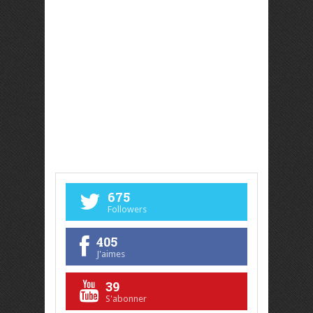
675
Followers
405
J'aimes
39
S'abonner