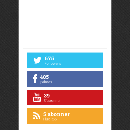
675
Followers
405
J'aimes
39
S'abonner
S'abonner
Flux RSS