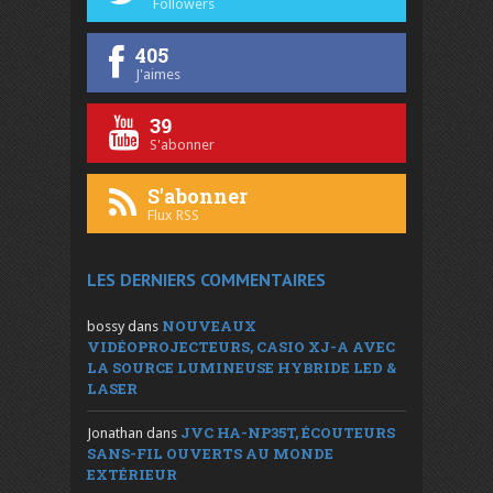
Followers
405
J'aimes
39
S'abonner
S'abonner
Flux RSS
LES DERNIERS COMMENTAIRES
NOUVEAUX
bossy
dans
VIDÉOPROJECTEURS, CASIO XJ-A AVEC
LA SOURCE LUMINEUSE HYBRIDE LED &
LASER
JVC HA-NP35T, ÉCOUTEURS
Jonathan
dans
SANS-FIL OUVERTS AU MONDE
EXTÉRIEUR