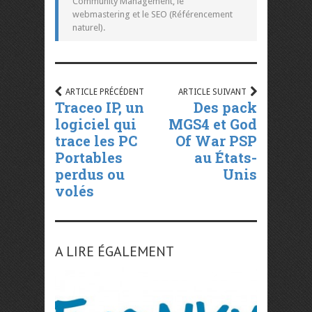
Community Management, le
webmastering et le SEO (Référencement
naturel).
ARTICLE PRÉCÉDENT
ARTICLE SUIVANT
Traceo IP, un
Des pack
logiciel qui
MGS4 et God
trace les PC
Of War PSP
Portables
au États-
perdus ou
Unis
volés
A LIRE ÉGALEMENT