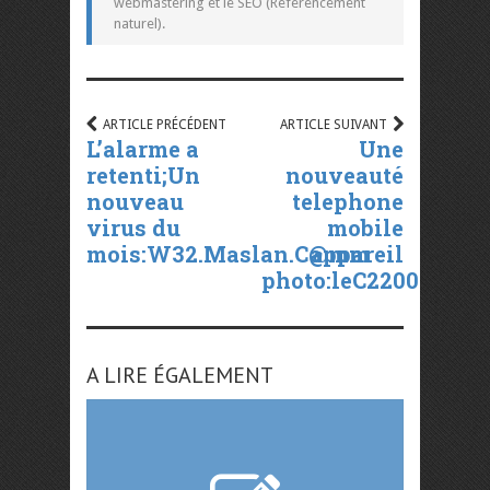
webmastering et le SEO (Référencement
naturel).
ARTICLE PRÉCÉDENT
ARTICLE SUIVANT
L’alarme a
Une
retenti;Un
nouveauté
nouveau
telephone
virus du
mobile
mois:W32.Maslan.C@mm
appareil
photo:leC2200
A LIRE ÉGALEMENT