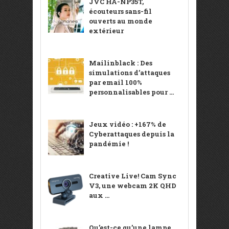
JVC HA-NP35T,
écouteurs sans-fil
ouverts au monde
extérieur
Mailinblack : Des
simulations d’attaques
par email 100%
personnalisables pour ...
Jeux vidéo : +167% de
Cyberattaques depuis la
pandémie !
Creative Live! Cam Sync
V3, une webcam 2K QHD
aux ...
Qu’est-ce qu’une lampe