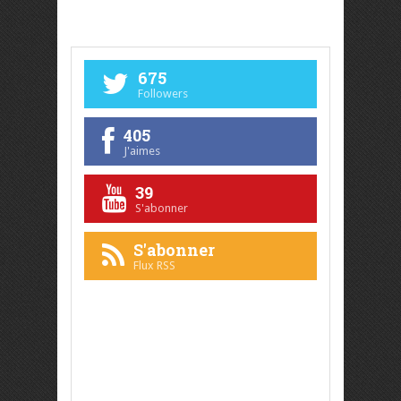
675
Followers
405
J'aimes
39
S'abonner
S'abonner
Flux RSS