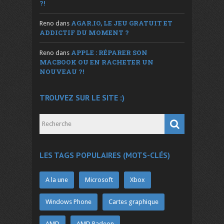
?!
AGAR.IO, LE JEU GRATUIT ET
Reno
dans
ADDICTIF DU MOMENT ?
APPLE : RÉPARER SON
Reno
dans
MACBOOK OU EN RACHETER UN
NOUVEAU ?!
TROUVEZ SUR LE SITE :)
LES TAGS POPULAIRES (MOTS-CLÉS)
A la une
Microsoft
Xbox
Windows Phone
Cartes graphique
AMD
AMD Radeon