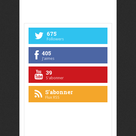
675
Followers
405
J'aimes
39
S'abonner
S'abonner
Flux RSS