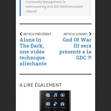
Community Management, le
webmastering et le SEO (Référencement
naturel).
ARTICLE PRÉCÉDENT
ARTICLE SUIVANT
Alone In
God Of War
The Dark,
III sera
une vidéo
présenté a la
technique
GDC ?!
alléchante
A LIRE ÉGALEMENT