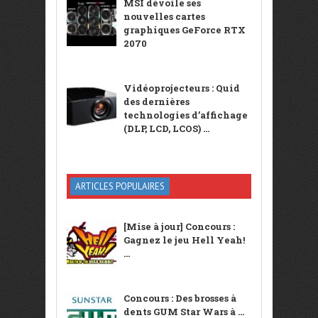
MSI dévoile ses
nouvelles cartes
graphiques GeForce RTX
2070
Vidéoprojecteurs : Quid
des dernières
technologies d’affichage
(DLP, LCD, LCOS) ...
ARTICLES POPULAIRES
[Mise à jour] Concours :
Gagnez le jeu Hell Yeah!
...
Concours : Des brosses à
dents GUM Star Wars à ...