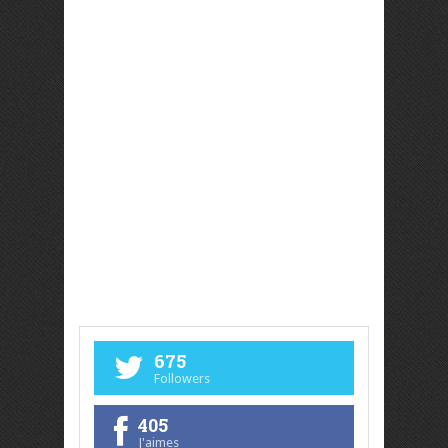
675
Followers
405
J'aimes