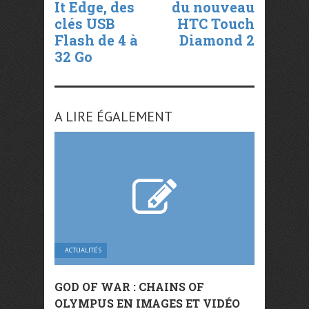
It Edge, des
du nouveau
clés USB
HTC Touch
Flash de 4 à
Diamond 2
32 Go
A LIRE ÉGALEMENT
ACTUALITÉS
GOD OF WAR : CHAINS OF
OLYMPUS EN IMAGES ET VIDÉO