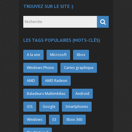
TROUVEZ SUR LE SITE :)
LES TAGS POPULAIRES (MOTS-CLÉS)
A la une
Microsoft
Xbox
Windows Phone
Cartes graphique
AMD
AMD Radeon
Baladeurs Multimédias
Android
iOS
Google
Smartphones
Windows
E3
Xbox 360