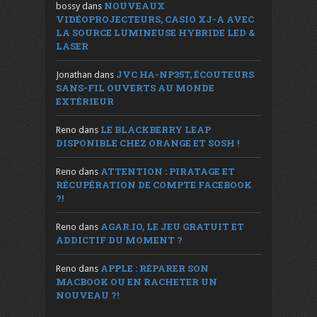
NOUVEAUX
bossy
dans
VIDÉOPROJECTEURS, CASIO XJ-A AVEC
LA SOURCE LUMINEUSE HYBRIDE LED &
LASER
JVC HA-NP35T, ÉCOUTEURS
Jonathan
dans
SANS-FIL OUVERTS AU MONDE
EXTÉRIEUR
LE BLACKBERRY LEAP
Reno
dans
DISPONIBLE CHEZ ORANGE ET SOSH !
ATTENTION : PIRATAGE ET
Reno
dans
RÉCUPÉRATION DE COMPTE FACEBOOK
?!
AGAR.IO, LE JEU GRATUIT ET
Reno
dans
ADDICTIF DU MOMENT ?
APPLE : RÉPARER SON
Reno
dans
MACBOOK OU EN RACHETER UN
NOUVEAU ?!