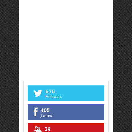
675
Followers
405
J'aimes
39