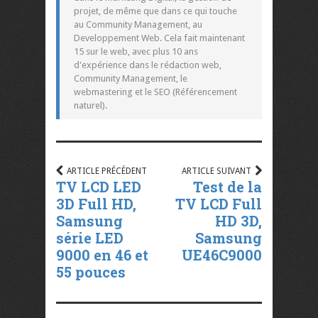
projet, de même que dans ce qui touche
au Community Management, au
Developpement Web. Cela fait maintenant
15 sur le web, avec plus 10 ans
d'expérience dans le rédaction web,
Community Management, le
webmastering et le SEO (Référencement
naturel).
ARTICLE PRÉCÉDENT
ARTICLE SUIVANT
TV LCD LED
Test de la
3D Full HD,
TV LCD Full
Samsung
HD 3D,
série LED
Samsung
9000 en 46 et
UE46C9000
55 pouces