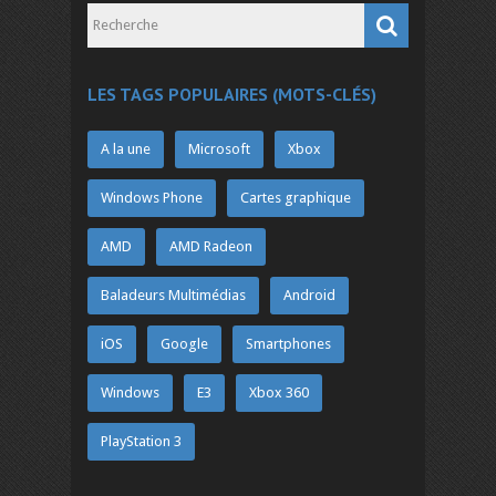
LES TAGS POPULAIRES (MOTS-CLÉS)
A la une
Microsoft
Xbox
Windows Phone
Cartes graphique
AMD
AMD Radeon
Baladeurs Multimédias
Android
iOS
Google
Smartphones
Windows
E3
Xbox 360
PlayStation 3