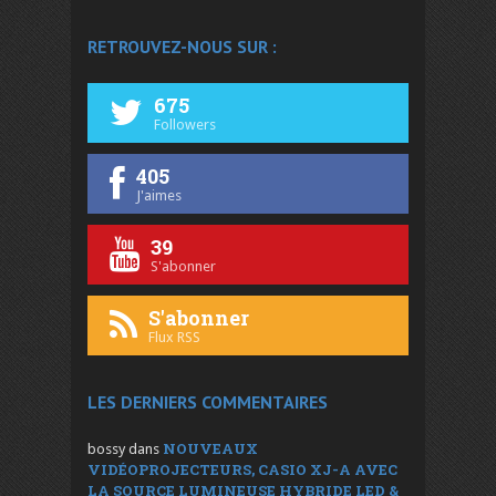
RETROUVEZ-NOUS SUR :
675
Followers
405
J'aimes
39
S'abonner
S'abonner
Flux RSS
LES DERNIERS COMMENTAIRES
NOUVEAUX
bossy
dans
VIDÉOPROJECTEURS, CASIO XJ-A AVEC
LA SOURCE LUMINEUSE HYBRIDE LED &