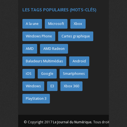
LES TAGS POPULAIRES (MOTS-CLÉS)
A la une
Microsoft
Xbox
Windows Phone
Cartes graphique
AMD
AMD Radeon
Baladeurs Multimédias
Android
iOS
Google
Smartphones
Windows
E3
Xbox 360
PlayStation 3
© Copyright 2017
Le Journal du Numérique
. Tous droits réservés.