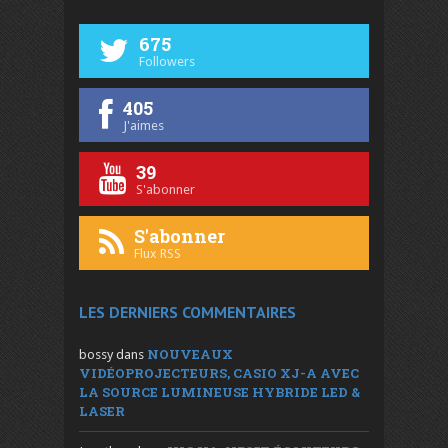
675
Followers
405
J'aimes
39
S'abonner
S'abonner
Flux RSS
LES DERNIERS COMMENTAIRES
NOUVEAUX
bossy
dans
VIDÉOPROJECTEURS, CASIO XJ-A AVEC
LA SOURCE LUMINEUSE HYBRIDE LED &
LASER