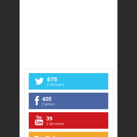
675
Followers
405
J'aimes
39
S'abonner