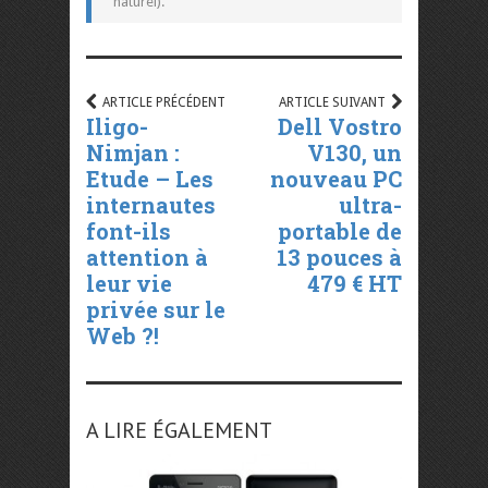
naturel).
ARTICLE PRÉCÉDENT
ARTICLE SUIVANT
Iligo-
Dell Vostro
Nimjan :
V130, un
Etude – Les
nouveau PC
internautes
ultra-
font-ils
portable de
attention à
13 pouces à
leur vie
479 € HT
privée sur le
Web ?!
A LIRE ÉGALEMENT