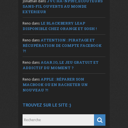
JVC HA-NP35T, ÉCOUTEURS
Jonathan
dans
SANS-FIL OUVERTS AU MONDE
EXTÉRIEUR
LE BLACKBERRY LEAP
Reno
dans
DISPONIBLE CHEZ ORANGE ET SOSH !
ATTENTION : PIRATAGE ET
Reno
dans
RÉCUPÉRATION DE COMPTE FACEBOOK
?!
AGAR.IO, LE JEU GRATUIT ET
Reno
dans
ADDICTIF DU MOMENT ?
APPLE : RÉPARER SON
Reno
dans
MACBOOK OU EN RACHETER UN
NOUVEAU ?!
TROUVEZ SUR LE SITE :)