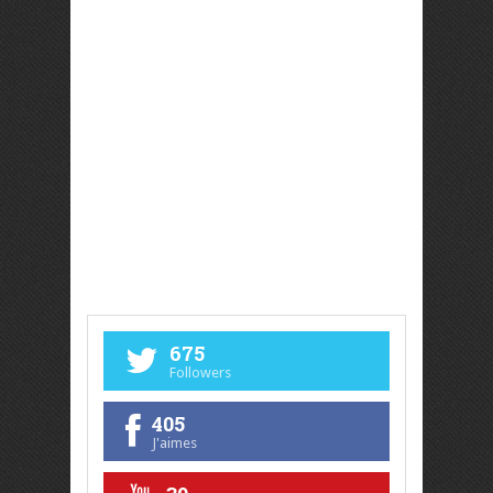
675
Followers
405
J'aimes