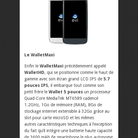
Le WalletMaxi
Enfin le
WalletMaxi
précédemment appelé
WalletHD
, qui se positionne comme le haut de
gamme avec son écran grand LCD IPS de
5.7
pouces IPS
, il embarque tout comme son
petit frère le
Wallet 5 pouces
un processeur
Quad-Core MediaTek MT6589 cadencé
1.2GHz, 1Go de mémoire (RAM), 8Go de
stockage internet extensible à 32Go grâce au
slot pour carte microSD et les mêmes
autres caractéristiques techniques à l’exception
du fait qu’il intègre une batterie haute capacité
de 3600 mAh (le smartphone le plus autonome