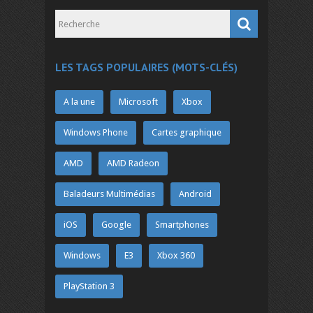
LES TAGS POPULAIRES (MOTS-CLÉS)
A la une
Microsoft
Xbox
Windows Phone
Cartes graphique
AMD
AMD Radeon
Baladeurs Multimédias
Android
iOS
Google
Smartphones
Windows
E3
Xbox 360
PlayStation 3