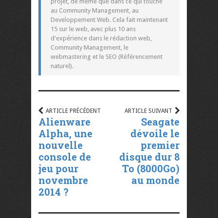
projet, de même que dans ce qui touche
au Community Management, au
Developpement Web. Cela fait maintenant
15 sur le web, avec plus 10 ans
d'expérience dans le rédaction web,
Community Management, le
webmastering et le SEO (Référencement
naturel).
ARTICLE PRÉCÉDENT
ARTICLE SUIVANT
Alienware
Seagate
Alpha, une
dévoile le
nouvelle
premier
console de
disque dur 8
jeu pour
To (8000Go)
novembre
au monde
2014 ?