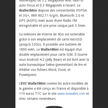
Numérique) de 3.2 Mégapixels
avec flash et
auto-focus et 0.3 Mégapixels à l’avant. Le
WalletMini
dispose des connectivités HSPDA
et 3G+, WiFi 802.11 b/g/n, Bluetooth 2.0 et
GPS (AGPS) mais aussi d’une Radio FM
enregistrable et une prise casque jack 3.5mm.
Sa mémoire de interne de 4Go est extensible
grâce à son emplacement de carte microSD
(Jusqu’à 32Go). Il possède une batterie de
1800 mAh. Le
WalletMini
est équipé d’un
double emplacement pour carte SIM. Il tourne
sous Android 4.2 (Jelly Bean) et est livré avec la
suite bureautique Seline (permettant de lire et
d’éditer vos fichiers Word, Excel, et
Powerpoint.
L’
EVI WalletMini
comme les autre modèles de
la gamme a été conçu en France et disponible à
119 euros TTC sur le site
www.eviwallet.com
et
chez certains revendeurs.