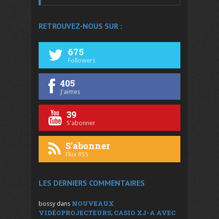
RETROUVEZ-NOUS SUR :
675
Followers
405
J'aimes
39
S'abonner
S'abonner
Flux RSS
LES DERNIERS COMMENTAIRES
NOUVEAUX
bossy
dans
VIDÉOPROJECTEURS, CASIO XJ-A AVEC