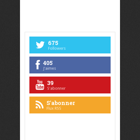
675
Followers
405
J'aimes
39
S'abonner
S'abonner
Flux RSS