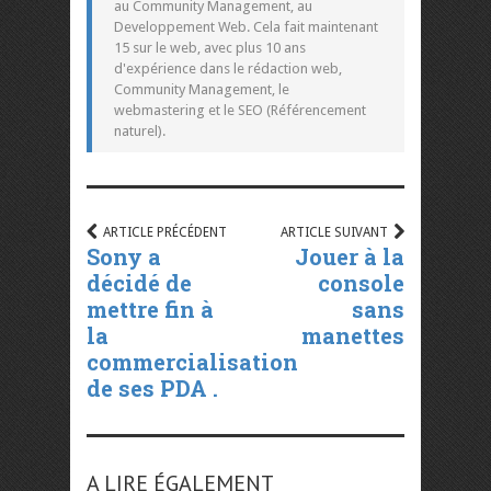
au Community Management, au
Developpement Web. Cela fait maintenant
15 sur le web, avec plus 10 ans
d'expérience dans le rédaction web,
Community Management, le
webmastering et le SEO (Référencement
naturel).
ARTICLE PRÉCÉDENT
ARTICLE SUIVANT
Sony a
Jouer à la
décidé de
console
mettre fin à
sans
la
manettes
commercialisation
de ses PDA .
A LIRE ÉGALEMENT