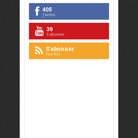
405
J'aimes
39
S'abonner
S'abonner
Flux RSS