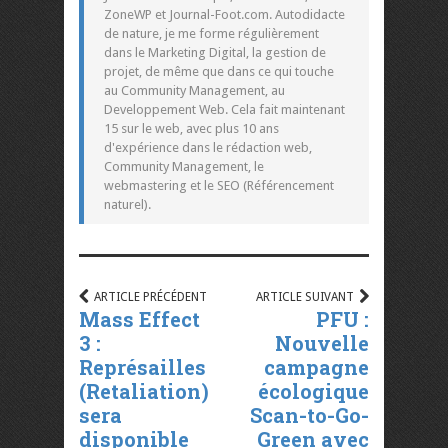
ZoneWP et Journal-Foot.com. Autodidacte
de nature, je me forme régulièrement
dans le Marketing Digital, la gestion de
projet, de même que dans ce qui touche
au Community Management, au
Developpement Web. Cela fait maintenant
15 sur le web, avec plus 10 ans
d'expérience dans le rédaction web,
Community Management, le
webmastering et le SEO (Référencement
naturel).
ARTICLE PRÉCÉDENT
ARTICLE SUIVANT
Mass Effect
PFU :
3 :
Nouvelle
Représailles
campagne
(Retaliation)
écologique
sera
Scan-to-Go-
disponible
Green avec