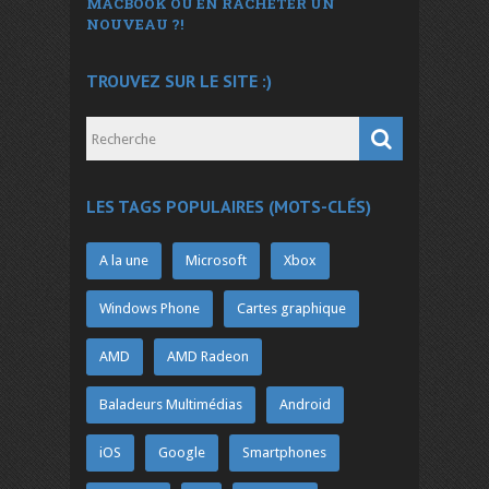
MACBOOK OU EN RACHETER UN
NOUVEAU ?!
TROUVEZ SUR LE SITE :)
LES TAGS POPULAIRES (MOTS-CLÉS)
A la une
Microsoft
Xbox
Windows Phone
Cartes graphique
AMD
AMD Radeon
Baladeurs Multimédias
Android
iOS
Google
Smartphones