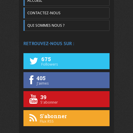
ACCUEIL
CONTACTEZ-NOUS
QUI SOMMES NOUS ?
RETROUVEZ-NOUS SUR :
675
Followers
405
J'aimes
39
S'abonner
S'abonner
Flux RSS