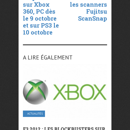
sur Xbox
les scanners
360, PC dès
Fujitsu
le 9 octobre
ScanSnap
et sur PS3 le
10 octobre
A LIRE ÉGALEMENT
ACTUALITÉS
E3 2012 : LES BLOCKBUSTERS SUR