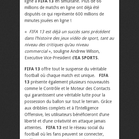
ligne à
FIFA 13
en simultané. Plus de 66
millions de matchs en ligne ont déjà été
disputés ce qui représente 600 millions de
minutes jouées en ligne !
«
FIFA 13 est déjà un succès sans précédent
dans l’histoire des jeux vidéo de sport, tant au
niveau des critiques qu’au niveau
commercial
», souligne Andrew Wilson,
Executive Vice-President d’
EA SPORTS
.
FIFA 13
offre tout le suspense du véritable
football où chaque match est unique.
FIFA
13
présente également plusieurs nouveautés
comme le Contrôle et le Moteur des Contacts
qui garantissent une véritable lutte pour la
possession du ballon sur tout le terrain. Grâce
aux dribbles complets et à l’Intelligence
Offensive, les utilisateurs bénéficieront d’une
liberté et d’une créativité en attaque jamais
atteintes.
FIFA 13
est le réseau social du
football où les fans peuvent se connecter,