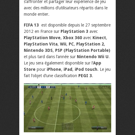
s’affronter et partager leur expérience de jeu
avec des millions d’utilisateurs répartis dans le
monde entier.
FIFA 13
est disponible depuis le 27 septembre
2012 en France sur
PlayStation 3
avec
PlayStation Move
,
Xbox 360
avec
Kinect
,
PlayStation Vita
,
Wii
,
PC
,
PlayStation 2
,
Nintendo 3DS
,
PSP (PlayStation Portable)
et plus tard dans l’année sur
Nintendo Wii U
.
Le jeu sera également disponible sur l’
App
Store
pour
iPhone
,
iPad
,
iPod touch
. Le jeu
fait l’objet d’une classification
PEGI 3
.