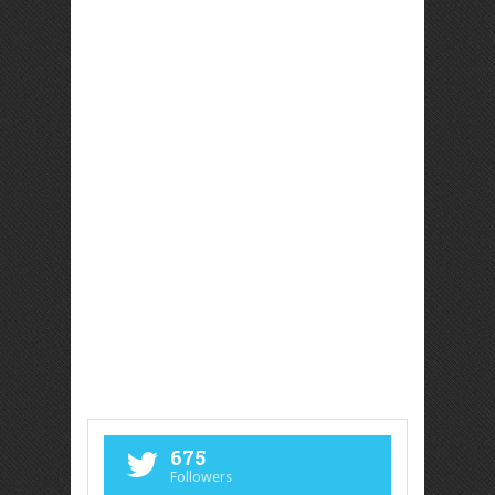
675
Followers