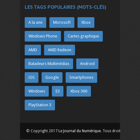
LES TAGS POPULAIRES (MOTS-CLÉS)
A la une
Microsoft
Xbox
Windows Phone
Cartes graphique
AMD
AMD Radeon
Baladeurs Multimédias
Android
iOS
Google
Smartphones
Windows
E3
Xbox 360
PlayStation 3
© Copyright 2017
Le Journal du Numérique
. Tous droits réservés.