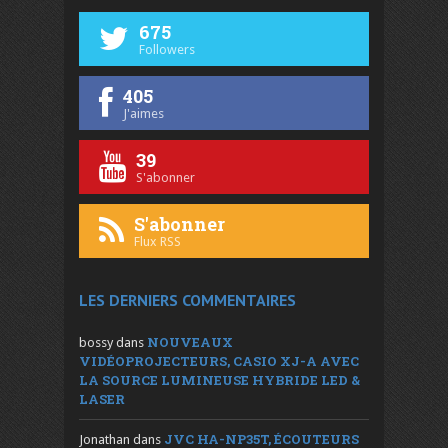
675
Followers
405
J'aimes
39
S'abonner
S'abonner
Flux RSS
LES DERNIERS COMMENTAIRES
NOUVEAUX
bossy
dans
VIDÉOPROJECTEURS, CASIO XJ-A AVEC
LA SOURCE LUMINEUSE HYBRIDE LED &
LASER
JVC HA-NP35T, ÉCOUTEURS
Jonathan
dans