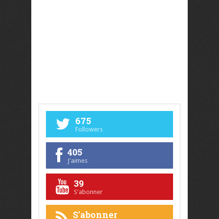
675
Followers
405
J'aimes
39
S'abonner
S'abonner