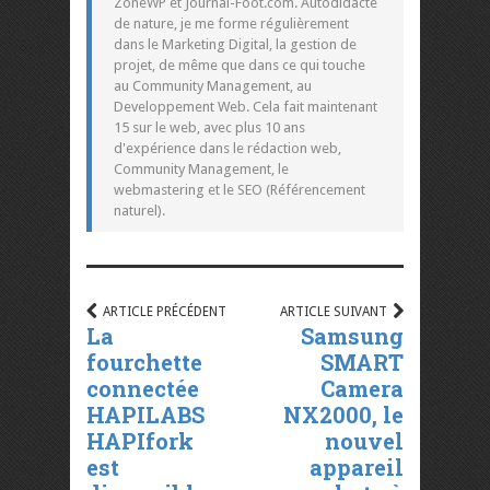
ZoneWP et Journal-Foot.com. Autodidacte
de nature, je me forme régulièrement
dans le Marketing Digital, la gestion de
projet, de même que dans ce qui touche
au Community Management, au
Developpement Web. Cela fait maintenant
15 sur le web, avec plus 10 ans
d'expérience dans le rédaction web,
Community Management, le
webmastering et le SEO (Référencement
naturel).
ARTICLE PRÉCÉDENT
ARTICLE SUIVANT
La
Samsung
fourchette
SMART
connectée
Camera
HAPILABS
NX2000, le
HAPIfork
nouvel
est
appareil