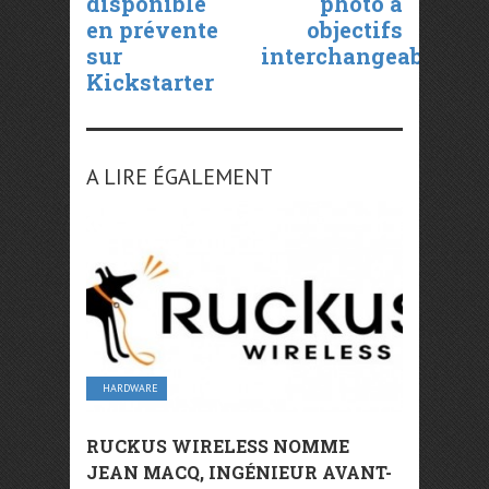
disponible
photo à
en prévente
objectifs
sur
interchangeables
Kickstarter
A LIRE ÉGALEMENT
HARDWARE
RUCKUS WIRELESS NOMME
JEAN MACQ, INGÉNIEUR AVANT-