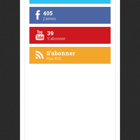
405
J'aimes
39
S'abonner
S'abonner
Flux RSS