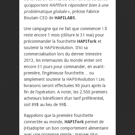
qu’apportent HAPIfork répondent bien à une
problématique globale
», précise Fabrice
Boutain CEO de
HAPILABS
.
Une campagne qui ne fait que commencer ! Il
reste encore 1 mois (clôture le 31 mai) pour
précommander la fourchette
HAPIfork
et
soutenir la HAPIrévolution. D’ici sa
commercialisation lors du dernier trimestre
2013, les internautes du monde entier ont
encore 31 jours pour commander, en avant-
première, l’ingénieuse fourchette… ou
simplement soutenir la HAPIrévolution ! Les
livraisons seront effectuées 90 jours après la
fin de l’opération. A noter, les 2.500 premiers
acheteurs bénéficient d’un tarif préférentiel,
soit 89$ au lieu de 99$.
Rappelons que la première fourchette
connectée au monde,
HAPIfork
permet de
(ré)adopter un bon comportement alimentaire
avec une promesse simple : manger plus