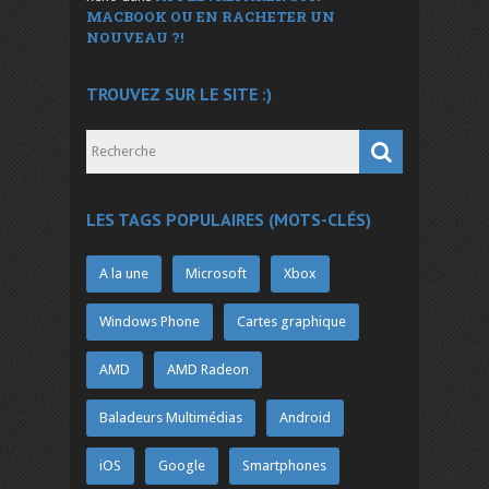
MACBOOK OU EN RACHETER UN
NOUVEAU ?!
TROUVEZ SUR LE SITE :)
LES TAGS POPULAIRES (MOTS-CLÉS)
A la une
Microsoft
Xbox
Windows Phone
Cartes graphique
AMD
AMD Radeon
Baladeurs Multimédias
Android
iOS
Google
Smartphones