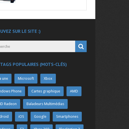
UVEZ SUR LE SITE :)
 TAGS POPULAIRES (MOTS-CLÉS)
a une
Microsoft
Xbox
ndows Phone
Cartes graphique
AMD
D Radeon
Baladeurs Multimédias
droid
iOS
Google
Smartphones