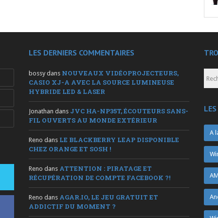
LES DERNIERS COMMENTAIRES
TRO
NOUVEAUX VIDÉOPROJECTEURS,
bossy
dans
CASIO XJ-A AVEC LA SOURCE LUMINEUSE
HYBRIDE LED & LASER
LES
JVC HA-NP35T, ÉCOUTEURS SANS-
Jonathan
dans
FIL OUVERTS AU MONDE EXTÉRIEUR
A l
LE BLACKBERRY LEAP DISPONIBLE
Reno
dans
CHEZ ORANGE ET SOSH !
Wi
ATTENTION : PIRATAGE ET
Reno
dans
AM
RÉCUPÉRATION DE COMPTE FACEBOOK ?!
AGAR.IO, LE JEU GRATUIT ET
An
Reno
dans
ADDICTIF DU MOMENT ?