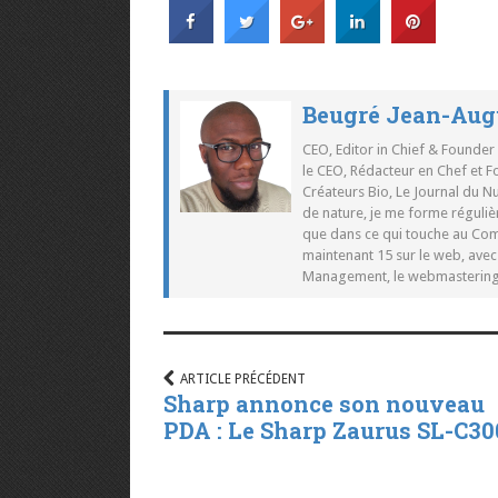
Beugré Jean-Aug
CEO, Editor in Chief & Founder
le CEO, Rédacteur en Chef et F
Créateurs Bio, Le Journal du 
de nature, je me forme réguliè
que dans ce qui touche au Co
maintenant 15 sur le web, ave
Management, le webmastering e
ARTICLE PRÉCÉDENT
Sharp annonce son nouveau
PDA : Le Sharp Zaurus SL-C30