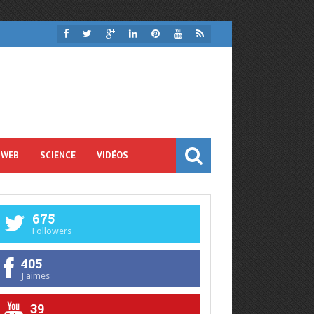
 WEB
SCIENCE
VIDÉOS
675
Followers
405
J'aimes
39