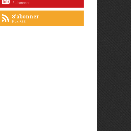
S'abonner
S'abonner
Flux RSS