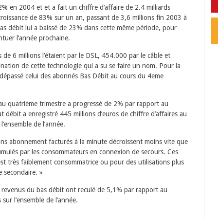
 en 2004 et et a fait un chiffre d’affaire de 2.4 milliards
roissance de 83% sur un an, passant de 3,6 millions fin 2003 à
bas débit lui a baissé de 23% dans cette même période, pour
entuer l’année prochaine.
 de 6 millions l’étaient par le DSL, 454.000 par le câble et
ination de cette technologie qui a su se faire un nom. Pour la
 dépassé celui des abonnés Bas Débit au cours du 4eme
et au quatrième trimestre a progressé de 2% par rapport au
t débit a enregistré 445 millions d’euros de chiffre d’affaires au
 l’ensemble de l’année.
sans abonnement facturés à la minute décroissent moins vite que
u cumulés par les consommateurs en connexion de secours. Ces
t très faiblement consommatrice ou pour des utilisations plus
e secondaire. »
s revenus du bas débit ont reculé de 5,1% par rapport au
s sur l’ensemble de l’année.