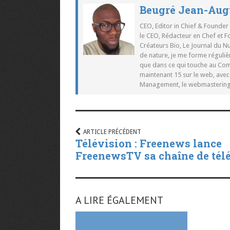
Beugré Jean-Aug
CEO, Editor in Chief & Founder
le CEO, Rédacteur en Chef et F
Créateurs Bio, Le Journal du 
de nature, je me forme réguliè
que dans ce qui touche au Co
maintenant 15 sur le web, ave
Management, le webmastering e
ARTICLE PRÉCÉDENT
Télévision : Freenews lance
FreenewsTV sa chaîne de télé
A LIRE ÉGALEMENT