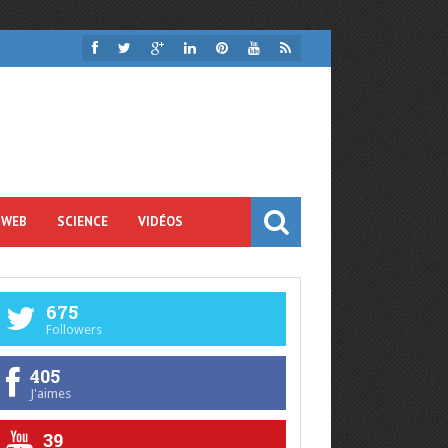
 WEB
SCIENCE
VIDÉOS
675
Followers
405
J'aimes
39