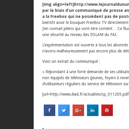
[img align=left]http://www.lejournaldun
par le biais d’un communiqué de presse a
a la Freebox qui ne possèdent pas de post
bientôt avoir le bouquet FreeBox TV directement 
J’en connait pleins qui vont etre content…
Ce flu
une sécurité au niveau des DSLAM du FAI.
L’expérimentation est ouverte à tous les abonnés 
n’avons malheureusement pas encore plus de déta
Voici un extrait du communiqué :
« Répondant à une forte demande de ses utilisateu
non équipés de téléviseurs (jeunes, foyers à reve
d’utilisateurs réguliers du service de télévision s
[url=http://www.iliad.fr/actualites/cp_011205.pd