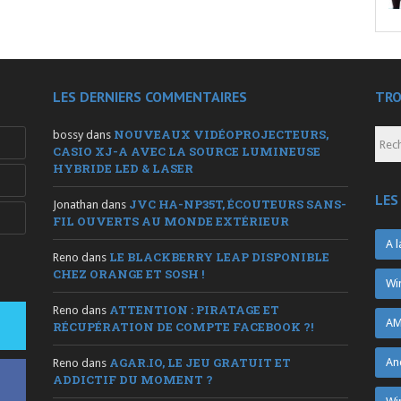
LES DERNIERS COMMENTAIRES
TRO
NOUVEAUX VIDÉOPROJECTEURS,
bossy
dans
CASIO XJ-A AVEC LA SOURCE LUMINEUSE
HYBRIDE LED & LASER
LES
JVC HA-NP35T, ÉCOUTEURS SANS-
Jonathan
dans
FIL OUVERTS AU MONDE EXTÉRIEUR
A l
LE BLACKBERRY LEAP DISPONIBLE
Reno
dans
CHEZ ORANGE ET SOSH !
Wi
ATTENTION : PIRATAGE ET
Reno
dans
AM
RÉCUPÉRATION DE COMPTE FACEBOOK ?!
AGAR.IO, LE JEU GRATUIT ET
An
Reno
dans
ADDICTIF DU MOMENT ?