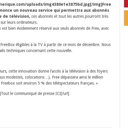
umerique.com/uploads/img4380e1e3875bd.jpg[/img]Free
nnonce un nouveau service qui permettra aux abonnés
e de télévision,
ces abonnés et tout les autres pourront très
sur leurs ordinateurs.
x est bien évidemment réservé aux seuls abonnés de Free, avec
FreeBox éligibles à la TV à partir de ce mois de décembre. Nous
ils techniques concernant cette nouvelle.
rs, cette innovation donne l’accès à la télévision à des foyers
nus modestes, colocations…). Free dépassera ainsi le million
ur Freebox soit environ 5 % des téléspectateurs français. »
f]Tout le communiqué de presse ICI[/url]