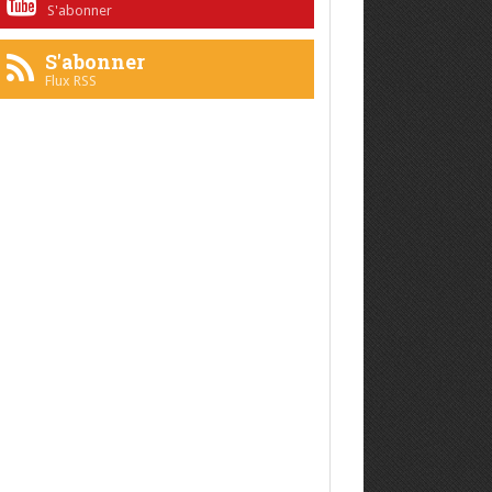
S'abonner
S'abonner
Flux RSS