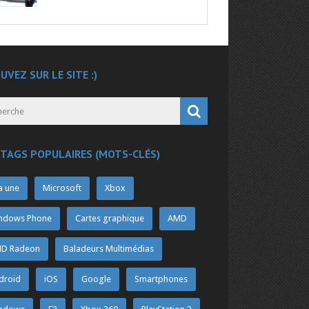
UVEZ SUR LE SITE :)
 TAGS POPULAIRES (MOTS-CLÉS)
a une
Microsoft
Xbox
ndows Phone
Cartes graphique
AMD
D Radeon
Baladeurs Multimédias
droid
iOS
Google
Smartphones