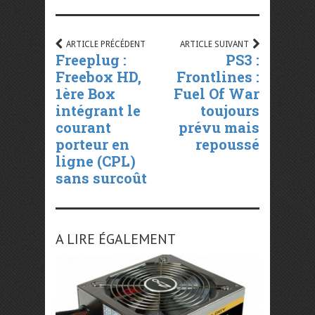
ARTICLE PRÉCÉDENT
ARTICLE SUIVANT
Freeplug :
PS3 :
Freebox HD,
Frontlines :
1ère Box
Fuel Of War
intégrant le
toujours
courant
prévu mais
porteur en
repoussé
ligne (CPL)
sans surcoût
A LIRE ÉGALEMENT