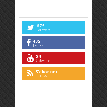
675
Followers
405
J'aimes
39
S'abonner
S'abonner
Flux RSS