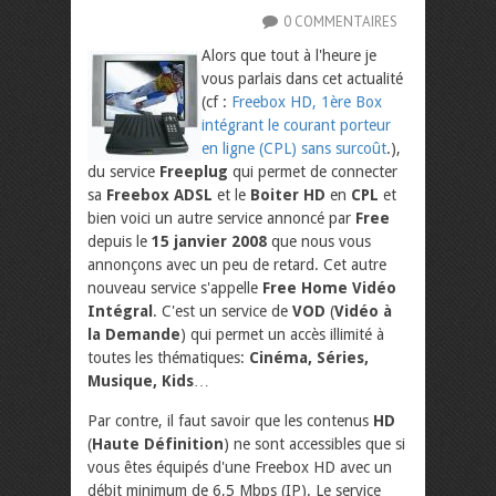
0 COMMENTAIRES
Alors que tout à l'heure je
vous parlais dans cet actualité
(cf :
Freebox HD, 1ère Box
intégrant le courant porteur
en ligne (CPL) sans surcoût
.),
du service
Freeplug
qui permet de connecter
sa
Freebox ADSL
et le
Boiter HD
en
CPL
et
bien voici un autre service annoncé par
Free
depuis le
15 janvier 2008
que nous vous
annonçons avec un peu de retard. Cet autre
nouveau service s'appelle
Free Home Vidéo
Intégral
. C'est un service de
VOD
(
Vidéo à
la Demande
) qui permet un accès illimité à
toutes les thématiques:
Cinéma, Séries,
Musique, Kids
…
Par contre, il faut savoir que les contenus
HD
(
Haute Définition
) ne sont accessibles que si
vous êtes équipés d'une Freebox HD avec un
débit minimum de 6,5 Mbps (IP). Le service