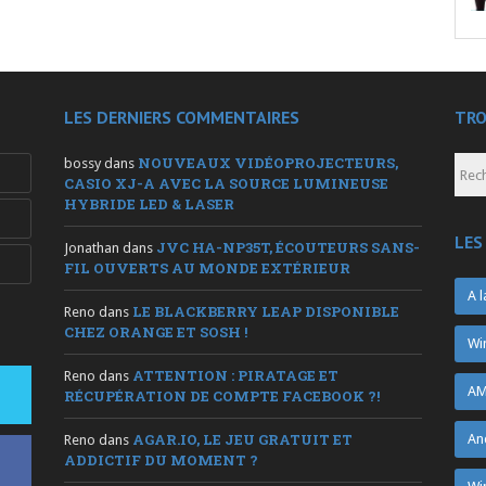
LES DERNIERS COMMENTAIRES
TRO
NOUVEAUX VIDÉOPROJECTEURS,
bossy
dans
CASIO XJ-A AVEC LA SOURCE LUMINEUSE
HYBRIDE LED & LASER
LES
JVC HA-NP35T, ÉCOUTEURS SANS-
Jonathan
dans
FIL OUVERTS AU MONDE EXTÉRIEUR
A l
LE BLACKBERRY LEAP DISPONIBLE
Reno
dans
CHEZ ORANGE ET SOSH !
Wi
ATTENTION : PIRATAGE ET
Reno
dans
AM
RÉCUPÉRATION DE COMPTE FACEBOOK ?!
AGAR.IO, LE JEU GRATUIT ET
An
Reno
dans
ADDICTIF DU MOMENT ?