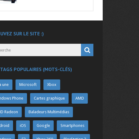
UVEZ SUR LE SITE :)
 TAGS POPULAIRES (MOTS-CLÉS)
a une
Microsoft
Xbox
ndows Phone
Cartes graphique
AMD
D Radeon
Baladeurs Multimédias
droid
iOS
Google
Smartphones