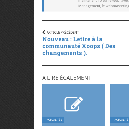
maintenant 15 sur le web, ave
Management, le webmastering e
ARTICLE PRÉCÉDENT
Nouveau : Lettre à la
communauté Xoops ( Des
changements ).
A LIRE ÉGALEMENT
ACTUALITÉS
ACTUALITÉ