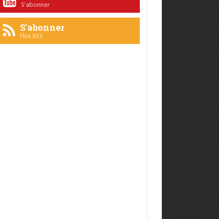
S'abonner
S'abonner
Flux RSS