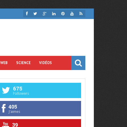
 WEB
SCIENCE
VIDÉOS
675
Followers
405
J'aimes
39