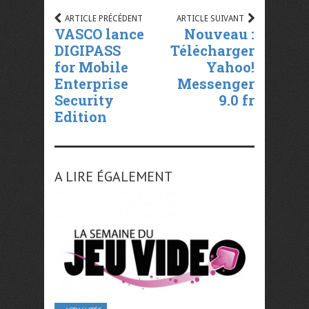
ARTICLE PRÉCÉDENT
ARTICLE SUIVANT
VASCO lance
Nouveau :
DIGIPASS
Télécharger
for Mobile
Yahoo!
Enterprise
Messenger
Security
9.0 fr
Edition
A LIRE ÉGALEMENT