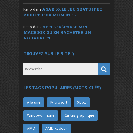
AGAR.IO, LE JEU GRATUIT ET
Reno
dans
ADDICTIF DU MOMENT ?
APPLE : RÉPARER SON
Reno
dans
MACBOOK OU EN RACHETER UN
NOUVEAU ?!
TROUVEZ SUR LE SITE :)
LES TAGS POPULAIRES (MOTS-CLÉS)
A la une
Microsoft
Xbox
Windows Phone
Cartes graphique
AMD
AMD Radeon