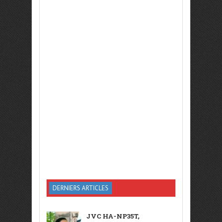
DERNIERS ARTICLES
JVC HA-NP35T,