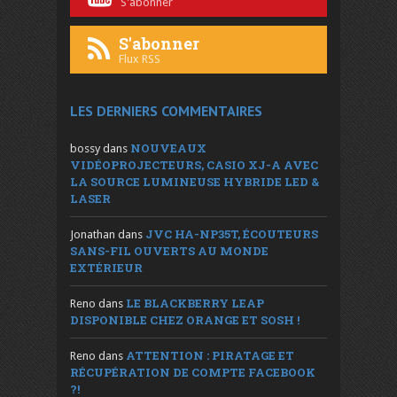
S'abonner
S'abonner
Flux RSS
LES DERNIERS COMMENTAIRES
NOUVEAUX
bossy
dans
VIDÉOPROJECTEURS, CASIO XJ-A AVEC
LA SOURCE LUMINEUSE HYBRIDE LED &
LASER
JVC HA-NP35T, ÉCOUTEURS
Jonathan
dans
SANS-FIL OUVERTS AU MONDE
EXTÉRIEUR
LE BLACKBERRY LEAP
Reno
dans
DISPONIBLE CHEZ ORANGE ET SOSH !
ATTENTION : PIRATAGE ET
Reno
dans
RÉCUPÉRATION DE COMPTE FACEBOOK
?!