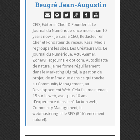
Beugré Jean-Augustin
CEO, Editor in Chief & Founder at Le
Journal du Numérique since more than 10
years now - Je suis le CEO, Rédacteur en
Chef et Fondateur du réseau Kassi Media
regroupant les sites, Les Créateurs Bio, Le
Journal du Numérique, Actu-Gamer,
ZoneWP et Journal-Foot.com. Autodidacte
de nature, je me forme régulièrement
dans le Marketing Digital, la gestion de
projet, de même que dans ce qui touche
au Community Management, au
Developpement Web. Cela fait maintenant
15 sur le web, avec plus 10 ans
d'expérience dans le rédaction web,
Community Management, le
webmastering et le SEO (Référencement
naturel).