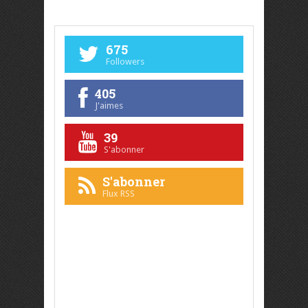
675
Followers
405
J'aimes
39
S'abonner
S'abonner
Flux RSS