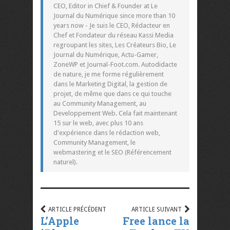
CEO, Editor in Chief & Founder at Le
Journal du Numérique since more than 10
years now - Je suis le CEO, Rédacteur en
Chef et Fondateur du réseau Kassi Media
regroupant les sites, Les Créateurs Bio, Le
Journal du Numérique, Actu-Gamer,
ZoneWP et Journal-Foot.com. Autodidacte
de nature, je me forme régulièrement
dans le Marketing Digital, la gestion de
projet, de même que dans ce qui touche
au Community Management, au
Developpement Web. Cela fait maintenant
15 sur le web, avec plus 10 ans
d'expérience dans le rédaction web,
Community Management, le
webmastering et le SEO (Référencement
naturel).
ARTICLE PRÉCÉDENT
ARTICLE SUIVANT
L’Apple
Free lance la