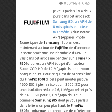
0 COMMENTAIRES
Je vous parlais il y a deux
jours dans cet article (cf:
Samsung i85, un APN de
8 mégapixels et lecteur
multimédia.
) d’un nouvel
APN (Appareil Photo
Numérique) de
Samsung
. Et bien c’est
maintenant au tour de
Fujifilm
de d’annoncer
la sortie prochaine une ribambelle d’APN. Je
vais dans cet article me pencher sur le
FinePix
F50fd
qui est un APN équipé d’un capteur
Super CCD-HR de 12 Mégapixels et un zoom
optique de 3x. Pour ce qui est de sa sensibilité
du
FinePix F50fd
, celle peut monter jusqu’à
1600 ISO à pleine résolution, 3200 ISO pour
une résolution réduite à 6,1 Mégapixels et près
de 6400 ISO pour 3,1 Mégapixels.
Tout
comme le
Samsung i85
dont je vous parlais
dans le liens un peu plus haut, le
FinePix
F50fd
embarque la technologie de « Détection