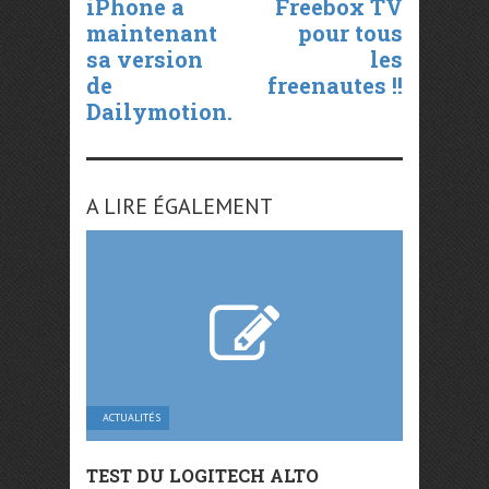
iPhone a
Freebox TV
maintenant
pour tous
sa version
les
de
freenautes !!
Dailymotion.
A LIRE ÉGALEMENT
ACTUALITÉS
TEST DU LOGITECH ALTO