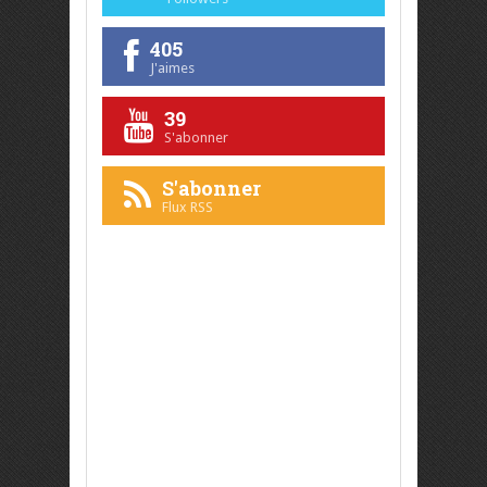
405
J'aimes
39
S'abonner
S'abonner
Flux RSS