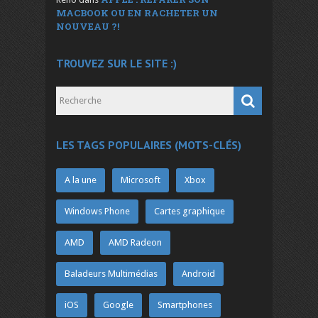
MACBOOK OU EN RACHETER UN
NOUVEAU ?!
TROUVEZ SUR LE SITE :)
LES TAGS POPULAIRES (MOTS-CLÉS)
A la une
Microsoft
Xbox
Windows Phone
Cartes graphique
AMD
AMD Radeon
Baladeurs Multimédias
Android
iOS
Google
Smartphones