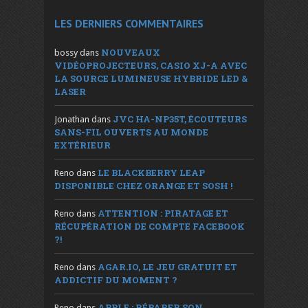
LES DERNIERS COMMENTAIRES
NOUVEAUX
bossy
dans
VIDÉOPROJECTEURS, CASIO XJ-A AVEC
LA SOURCE LUMINEUSE HYBRIDE LED &
LASER
JVC HA-NP35T, ÉCOUTEURS
Jonathan
dans
SANS-FIL OUVERTS AU MONDE
EXTÉRIEUR
LE BLACKBERRY LEAP
Reno
dans
DISPONIBLE CHEZ ORANGE ET SOSH !
ATTENTION : PIRATAGE ET
Reno
dans
RÉCUPÉRATION DE COMPTE FACEBOOK
?!
AGAR.IO, LE JEU GRATUIT ET
Reno
dans
ADDICTIF DU MOMENT ?
APPLE : RÉPARER SON
Reno
dans