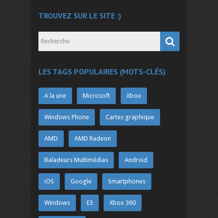
TROUVEZ SUR LE SITE :)
LES TAGS POPULAIRES (MOTS-CLÉS)
A la une
Microsoft
Xbox
Windows Phone
Cartes graphique
AMD
AMD Radeon
Baladeurs Multimédias
Android
iOS
Google
Smartphones
Windows
E3
Xbox 360