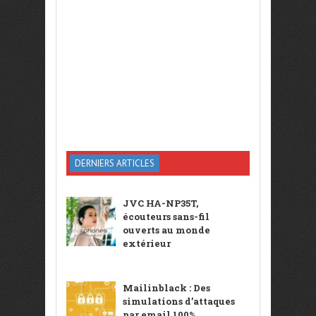
DERNIERS ARTICLES
JVC HA-NP35T,
écouteurs sans-fil
ouverts au monde
extérieur
Mailinblack : Des
simulations d’attaques
par email 100%