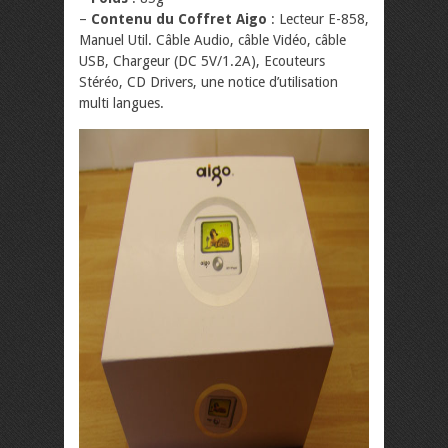
–
Contenu du Coffret Aigo
: Lecteur E-858,
Manuel Util. Câble Audio, câble Vidéo, câble
USB, Chargeur (DC 5V/1.2A), Ecouteurs
Stéréo, CD Drivers, une notice d’utilisation
multi langues.