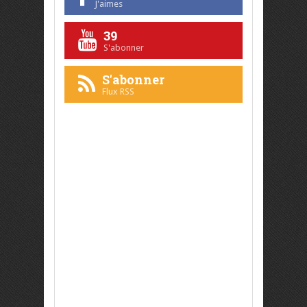
J'aimes
39
S'abonner
S'abonner
Flux RSS