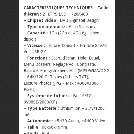
CARACTERISTIQUES TECHNIQUES
–
Taille
d’écran
: 2″ LTPS LCD – 720X480
–
Chipset vidéo
: DVD Sigmatel Design
–
Type de mémoire
: Flash Samsung
–
Capacité
: 1Go (2Go et 4Go également
dispo.)
–
Vitesse
: Lecture 13ms/B – Ecriture 8ms/B
Vrai USB 2.0
–
Fonctions
: Econ. d’écran, Hold, Equal,
Menu Dossiers, Réglage Vol, Contraste,
Balance, Enregistrement Mic. (MP3/WMA/OGG
– 64K/320K), Textes (Fichiers TXT),
Lecture Photos (JPG – Max : 4000×3000
Pixels).
–
Système de fichiers
: Fat 16/32
(W98SE/2000/XP)
–
Type Batterie
: Lithium ion – 3.7V/1200
mA
–
Autonomie
: >5H30 Audio, >4H00 Vidéo
–
Taille
: 66x66x19mm
–
Poids
: 85g