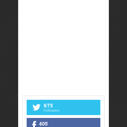
675
Followers
405