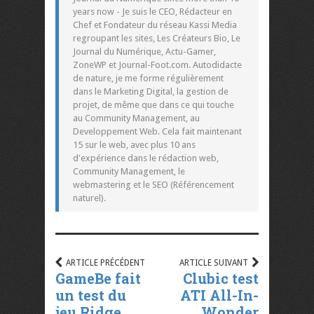
years now - Je suis le CEO, Rédacteur en
Chef et Fondateur du réseau Kassi Media
regroupant les sites, Les Créateurs Bio, Le
Journal du Numérique, Actu-Gamer,
ZoneWP et Journal-Foot.com. Autodidacte
de nature, je me forme régulièrement
dans le Marketing Digital, la gestion de
projet, de même que dans ce qui touche
au Community Management, au
Developpement Web. Cela fait maintenant
15 sur le web, avec plus 10 ans
d'expérience dans le rédaction web,
Community Management, le
webmastering et le SEO (Référencement
naturel).
ARTICLE PRÉCÉDENT
ARTICLE SUIVANT
GameBe fait
Clubic test
un test du
ATI All-In-
jeu Ridge
Wonder