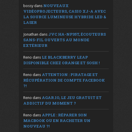
NOUVEAUX
bossy
dans
VIDÉOPROJECTEURS, CASIO XJ-A AVEC
LA SOURCE LUMINEUSE HYBRIDE LED &
LASER
JVC HA-NP35T, ÉCOUTEURS
Jonathan
dans
SANS-FIL OUVERTS AU MONDE
EXTÉRIEUR
LE BLACKBERRY LEAP
Reno
dans
DISPONIBLE CHEZ ORANGE ET SOSH !
ATTENTION : PIRATAGE ET
Reno
dans
RÉCUPÉRATION DE COMPTE FACEBOOK
?!
AGAR.IO, LE JEU GRATUIT ET
Reno
dans
ADDICTIF DU MOMENT ?
APPLE : RÉPARER SON
Reno
dans
MACBOOK OU EN RACHETER UN
NOUVEAU ?!