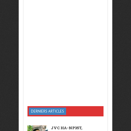
DERNIERS ARTICLES
JVC HA-NP35T,