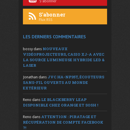
S'abonner
S'abonner
Flux RSS
LES DERNIERS COMMENTAIRES
NOUVEAUX
bossy
dans
VIDÉOPROJECTEURS, CASIO XJ-A AVEC
LA SOURCE LUMINEUSE HYBRIDE LED &
LASER
JVC HA-NP35T, ÉCOUTEURS
Jonathan
dans
SANS-FIL OUVERTS AU MONDE
EXTÉRIEUR
LE BLACKBERRY LEAP
Reno
dans
DISPONIBLE CHEZ ORANGE ET SOSH !
ATTENTION : PIRATAGE ET
Reno
dans
RÉCUPÉRATION DE COMPTE FACEBOOK
?!