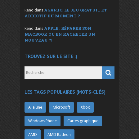
AGAR.IO, LE JEU GRATUIT ET
Reno
dans
ADDICTIF DU MOMENT ?
APPLE : RÉPARER SON
Reno
dans
MACBOOK OU EN RACHETER UN
NOUVEAU ?!
TROUVEZ SUR LE SITE :)
LES TAGS POPULAIRES (MOTS-CLÉS)
A la une
Microsoft
Xbox
Windows Phone
Cartes graphique
AMD
AMD Radeon