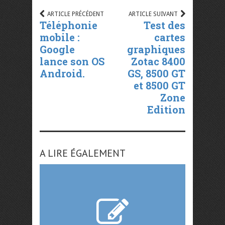
ARTICLE PRÉCÉDENT
ARTICLE SUIVANT
Téléphonie
Test des
mobile :
cartes
Google
graphiques
lance son OS
Zotac 8400
Android.
GS, 8500 GT
et 8500 GT
Zone
Edition
A LIRE ÉGALEMENT