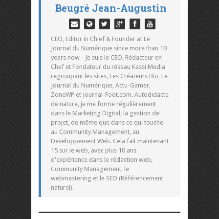
Beugré Jean-Augustin
CEO, Editor in Chief & Founder at Le
Journal du Numérique since more than 10
years now - Je suis le CEO, Rédacteur en
Chef et Fondateur du réseau Kassi Media
regroupant les sites, Les Créateurs Bio, Le
Journal du Numérique, Actu-Gamer,
ZoneWP et Journal-Foot.com. Autodidacte
de nature, je me forme régulièrement
dans le Marketing Digital, la gestion de
projet, de même que dans ce qui touche
au Community Management, au
Developpement Web. Cela fait maintenant
15 sur le web, avec plus 10 ans
d'expérience dans le rédaction web,
Community Management, le
webmastering et le SEO (Référencement
naturel).