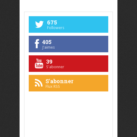
675
Followers
405
J'aimes
39
S'abonner
S'abonner
Flux RSS