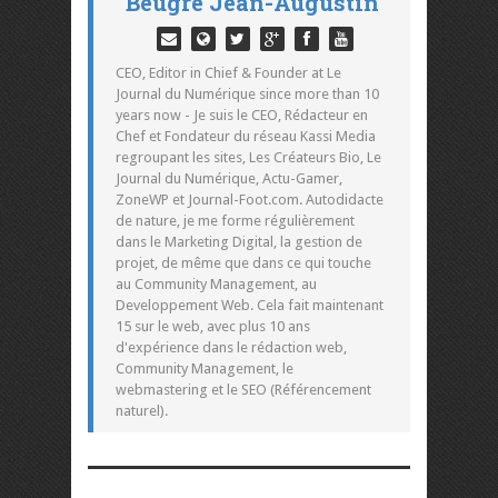
Beugré Jean-Augustin
CEO, Editor in Chief & Founder at Le
Journal du Numérique since more than 10
years now - Je suis le CEO, Rédacteur en
Chef et Fondateur du réseau Kassi Media
regroupant les sites, Les Créateurs Bio, Le
Journal du Numérique, Actu-Gamer,
ZoneWP et Journal-Foot.com. Autodidacte
de nature, je me forme régulièrement
dans le Marketing Digital, la gestion de
projet, de même que dans ce qui touche
au Community Management, au
Developpement Web. Cela fait maintenant
15 sur le web, avec plus 10 ans
d'expérience dans le rédaction web,
Community Management, le
webmastering et le SEO (Référencement
naturel).