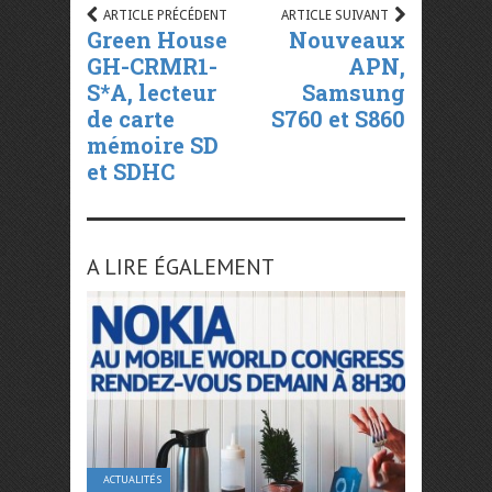
ARTICLE PRÉCÉDENT
ARTICLE SUIVANT
Green House
Nouveaux
GH-CRMR1-
APN,
S*A, lecteur
Samsung
de carte
S760 et S860
mémoire SD
et SDHC
A LIRE ÉGALEMENT
ACTUALITÉS