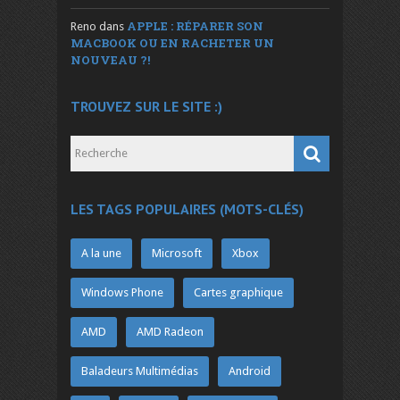
APPLE : RÉPARER SON
Reno
dans
MACBOOK OU EN RACHETER UN
NOUVEAU ?!
TROUVEZ SUR LE SITE :)
LES TAGS POPULAIRES (MOTS-CLÉS)
A la une
Microsoft
Xbox
Windows Phone
Cartes graphique
AMD
AMD Radeon
Baladeurs Multimédias
Android