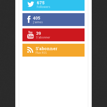
675
Followers
405
J'aimes
39
S'abonner
S'abonner
Flux RSS