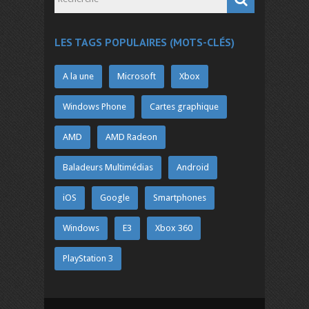
LES TAGS POPULAIRES (MOTS-CLÉS)
A la une
Microsoft
Xbox
Windows Phone
Cartes graphique
AMD
AMD Radeon
Baladeurs Multimédias
Android
iOS
Google
Smartphones
Windows
E3
Xbox 360
PlayStation 3