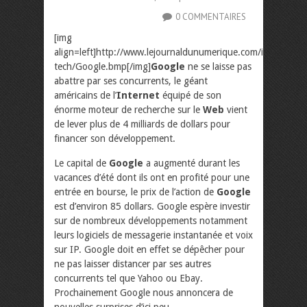
0 COMMENTAIRES
[img
align=left]http://www.lejournaldunumerique.com/images/new
tech/Google.bmp[/img]
Google
ne se laisse pas
abattre par ses concurrents, le géant
américains de l’
Internet
équipé de son
énorme moteur de recherche sur le
Web
vient
de lever plus de 4 milliards de dollars pour
financer son développement.
Le capital de
Google
a augmenté durant les
vacances d’été dont ils ont en profité pour une
entrée en bourse, le prix de l’action de
Google
est d’environ 85 dollars. Google espère investir
sur de nombreux développements notamment
leurs logiciels de messagerie instantanée et voix
sur IP. Google doit en effet se dépêcher pour
ne pas laisser distancer par ses autres
concurrents tel que Yahoo ou Ebay.
Prochainement Google nous annoncera de