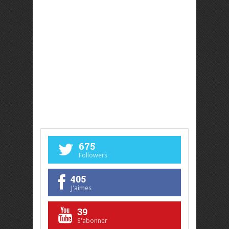
675
Followers
405
J'aimes
39
S'abonner