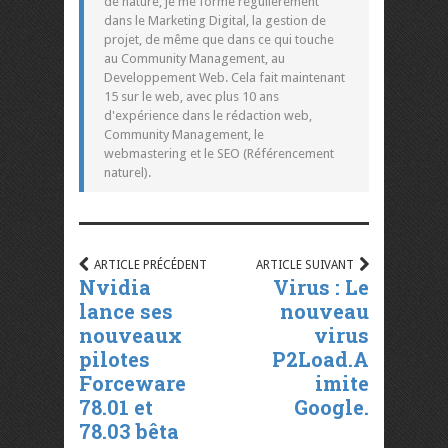
de nature, je me forme régulièrement
dans le Marketing Digital, la gestion de
projet, de même que dans ce qui touche
au Community Management, au
Developpement Web. Cela fait maintenant
15 sur le web, avec plus 10 ans
d'expérience dans le rédaction web,
Community Management, le
webmastering et le SEO (Référencement
naturel).
ARTICLE PRÉCÉDENT
ARTICLE SUIVANT
Nvidia
Virus : Le
lance ses
nouveau
nouveaux
virus
pilotes
P2Load.A
Forceware
imite
78.01 et
Google.
78.03 bêta