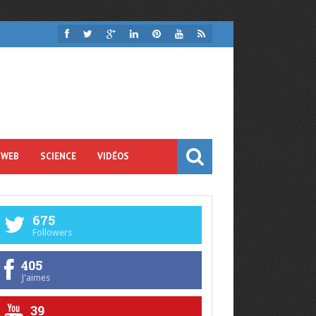
 WEB
SCIENCE
VIDÉOS
675
Followers
405
J'aimes
39