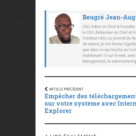
Beugré Jean-Aug
CEO, Editor in Chief & Founder
le CEO, Rédacteur en Chef et F
Créateurs Bio, Le Journal du 
de nature, je me forme réguliè
que dans ce qui touche au Co
maintenant 15 sur le web, ave
Management, le webmastering e
ARTICLE PRÉCÉDENT
Empêcher des téléchargemen
sur votre système avec Inter
Explorer