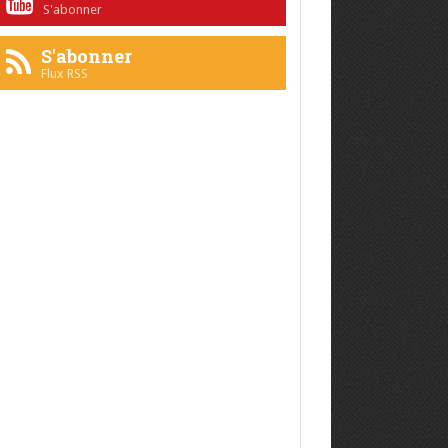
S'abonner
S'abonner
Flux RSS