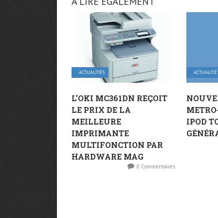
A LIRE ÉGALEMENT
ACTUALITÉS
ACTUALITÉ
L’OKI MC361DN REÇOIT
NOUVE
LE PRIX DE LA
METRO-
MEILLEURE
IPOD T
IMPRIMANTE
GÉNÉR
MULTIFONCTION PAR
HARDWARE MAG
0 Commentaires