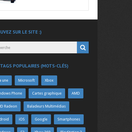
UVEZ SUR LE SITE :)
 TAGS POPULAIRES (MOTS-CLÉS)
a une
Microsoft
Xbox
ndows Phone
Cartes graphique
AMD
D Radeon
Baladeurs Multimédias
droid
iOS
Google
Smartphones