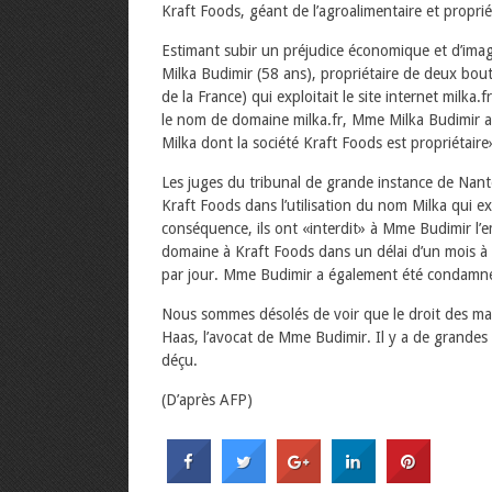
Kraft Foods, géant de l’agroalimentaire et proprié
Estimant subir un préjudice économique et d’imag
Milka Budimir (58 ans), propriétaire de deux bou
de la France) qui exploitait le site internet milka.
le nom de domaine milka.fr, Mme Milka Budimir a 
Milka dont la société Kraft Foods est propriétaire
Les juges du tribunal de grande instance de Nante
Kraft Foods dans l’utilisation du nom Milka qui e
conséquence, ils ont «interdit» à Mme Budimir l’e
domaine à Kraft Foods dans un délai d’un mois à
par jour. Mme Budimir a également été condamn
Nous sommes désolés de voir que le droit des ma
Haas, l’avocat de Mme Budimir. Il y a de grandes 
déçu.
(D’après AFP)