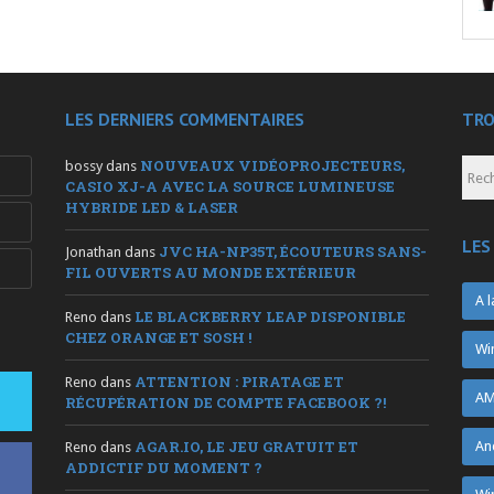
LES DERNIERS COMMENTAIRES
TRO
NOUVEAUX VIDÉOPROJECTEURS,
bossy
dans
CASIO XJ-A AVEC LA SOURCE LUMINEUSE
HYBRIDE LED & LASER
LES
JVC HA-NP35T, ÉCOUTEURS SANS-
Jonathan
dans
FIL OUVERTS AU MONDE EXTÉRIEUR
A l
LE BLACKBERRY LEAP DISPONIBLE
Reno
dans
CHEZ ORANGE ET SOSH !
Wi
ATTENTION : PIRATAGE ET
Reno
dans
AM
RÉCUPÉRATION DE COMPTE FACEBOOK ?!
AGAR.IO, LE JEU GRATUIT ET
An
Reno
dans
ADDICTIF DU MOMENT ?