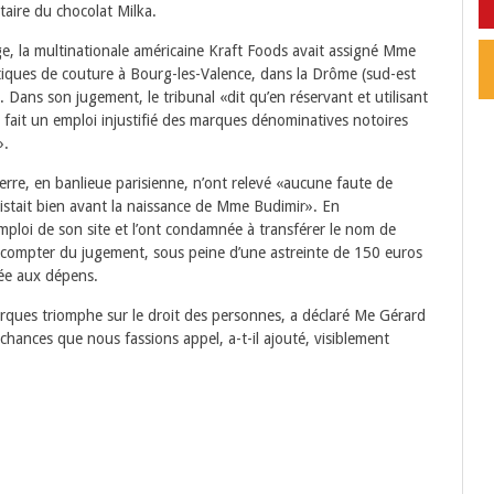
taire du chocolat Milka.
e, la multinationale américaine Kraft Foods avait assigné Mme
tiques de couture à Bourg-les-Valence, dans la Drôme (sud-est
fr. Dans son jugement, le tribunal «dit qu’en réservant et utilisant
fait un emploi injustifié des marques dénominatives notoires
».
rre, en banlieue parisienne, n’ont relevé «aucune faute de
xistait bien avant la naissance de Mme Budimir». En
mploi de son site et l’ont condamnée à transférer le nom de
 compter du jugement, sous peine d’une astreinte de 150 euros
ée aux dépens.
rques triomphe sur le droit des personnes, a déclaré Me Gérard
chances que nous fassions appel, a-t-il ajouté, visiblement