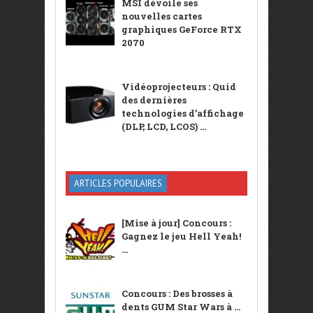
MSI dévoile ses
nouvelles cartes
graphiques GeForce RTX
2070
Vidéoprojecteurs : Quid
des dernières
technologies d’affichage
(DLP, LCD, LCOS) ...
ARTICLES POPULAIRES
[Mise à jour] Concours :
Gagnez le jeu Hell Yeah!
...
Concours : Des brosses à
dents GUM Star Wars à ...