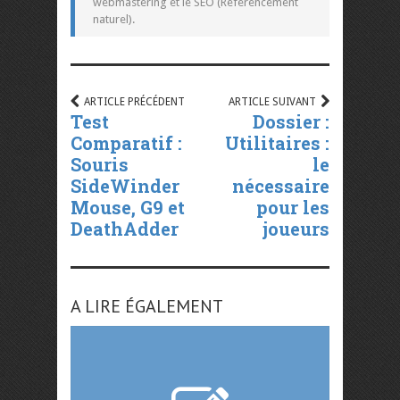
webmastering et le SEO (Référencement
naturel).
ARTICLE PRÉCÉDENT
ARTICLE SUIVANT
Test
Dossier :
Comparatif :
Utilitaires :
Souris
le
SideWinder
nécessaire
Mouse, G9 et
pour les
DeathAdder
joueurs
A LIRE ÉGALEMENT