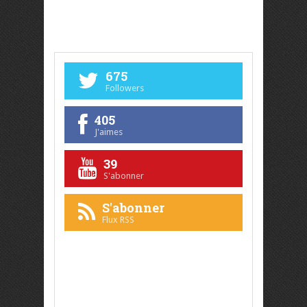
675
Followers
405
J'aimes
39
S'abonner
S'abonner
Flux RSS