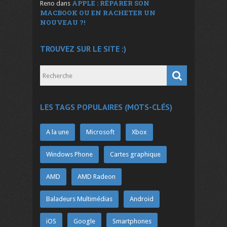
APPLE : RÉPARER SON
Reno
dans
MACBOOK OU EN RACHETER UN
NOUVEAU ?!
TROUVEZ SUR LE SITE :)
LES TAGS POPULAIRES (MOTS-CLÉS)
A la une
Microsoft
Xbox
Windows Phone
Cartes graphique
AMD
AMD Radeon
Baladeurs Multimédias
Android
iOS
Google
Smartphones