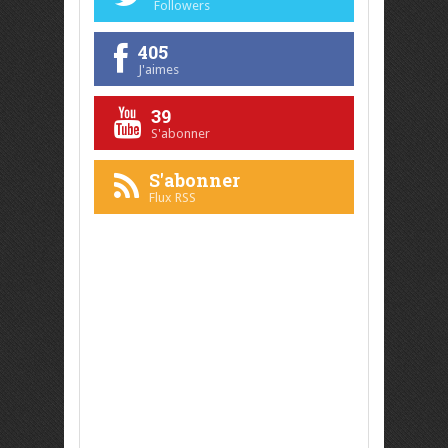
Followers
405
J'aimes
39
S'abonner
S'abonner
Flux RSS