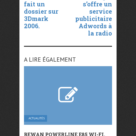
fait un
s’offre un
dossier sur
service
3Dmark
publicitaire
2006.
Adwords à
la radio
A LIRE ÉGALEMENT
ACTUALITÉS
BEWAN POWERLINE E85 WI-FI,