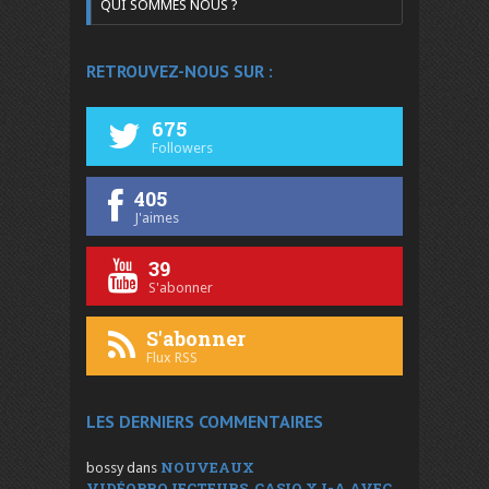
QUI SOMMES NOUS ?
RETROUVEZ-NOUS SUR :
675
Followers
405
J'aimes
39
S'abonner
S'abonner
Flux RSS
LES DERNIERS COMMENTAIRES
NOUVEAUX
bossy
dans
VIDÉOPROJECTEURS, CASIO XJ-A AVEC