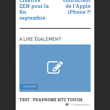
Creative
concurrent
ZEN pour la
de l’Apple
fin
iPhone ?!
septembre.
A LIRE ÉGALEMENT
ACTUALITÉS
TEST : PDAPHONE HTC TOUCH.
0 Commentaires