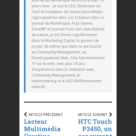
Journal du Numérique since more than 10
years now - Je suis le CEO, Rédacteur en
Chef et Fondateur du réseau Kassi Media
regroupant les sites, Les Créateurs Bio, Le
Journal du Numérique, Actu-Gamer,
ZoneWP et Journal-Foot.com. Autodidacte
de nature, je me forme régulièrement
dans le Marketing Digital, la gestion de
projet, de même que dans ce qui touche
au Community Management, au
Developpement Web. Cela fait maintenant
15 sur le web, avec plus 10 ans
d'expérience dans le rédaction web,
Community Management, le
webmastering et le SEO (Référencement
naturel).
ARTICLE PRÉCÉDENT
ARTICLE SUIVANT
Lecteur
HTC Touch
Multimédia
P3450, un