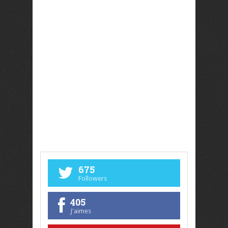
675
Followers
405
J'aimes