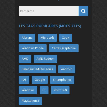
LES TAGS POPULAIRES (MOTS-CLÉS)
A la une
Microsoft
Xbox
Windows Phone
Cartes graphique
AMD
AMD Radeon
Baladeurs Multimédias
Android
iOS
Google
Smartphones
Windows
E3
Xbox 360
PlayStation 3