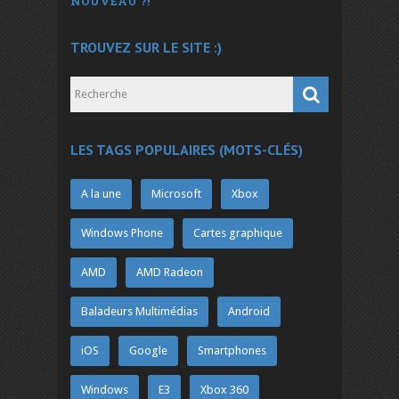
NOUVEAU ?!
TROUVEZ SUR LE SITE :)
LES TAGS POPULAIRES (MOTS-CLÉS)
A la une
Microsoft
Xbox
Windows Phone
Cartes graphique
AMD
AMD Radeon
Baladeurs Multimédias
Android
iOS
Google
Smartphones
Windows
E3
Xbox 360