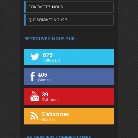
CONTACTEZ-NOUS
QUI SOMMES NOUS ?
RETROUVEZ-NOUS SUR :
675
Followers
405
J'aimes
39
S'abonner
S'abonner
Flux RSS
LES DERNIERS COMMENTAIRES