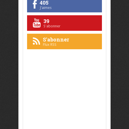
405
J'aimes
39
S'abonner
S'abonner
Flux RSS