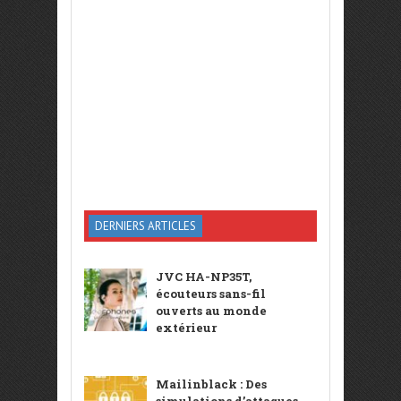
DERNIERS ARTICLES
JVC HA-NP35T,
écouteurs sans-fil
ouverts au monde
extérieur
Mailinblack : Des
simulations d’attaques