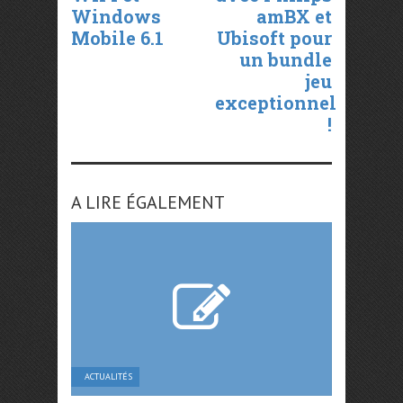
Windows
amBX et
Mobile 6.1
Ubisoft pour
un bundle
jeu
exceptionnel
!
A LIRE ÉGALEMENT
ACTUALITÉS