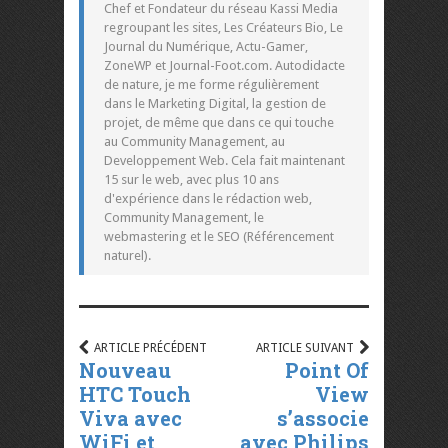
Chef et Fondateur du réseau Kassi Media
regroupant les sites, Les Créateurs Bio, Le
Journal du Numérique, Actu-Gamer,
ZoneWP et Journal-Foot.com. Autodidacte
de nature, je me forme régulièrement
dans le Marketing Digital, la gestion de
projet, de même que dans ce qui touche
au Community Management, au
Developpement Web. Cela fait maintenant
15 sur le web, avec plus 10 ans
d'expérience dans le rédaction web,
Community Management, le
webmastering et le SEO (Référencement
naturel).
ARTICLE PRÉCÉDENT
ARTICLE SUIVANT
Nouveau
Point Of
HTC Touch
View
Viva avec
s’associe
WiFi et
avec Philips