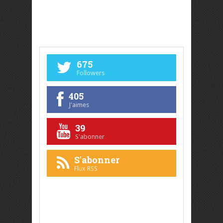
675
Followers
405
J'aimes
39
S'abonner
S'abonner
Flux RSS