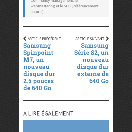
Community Management, le
webmastering et le SEO (Référencement
naturel).
ARTICLE PRÉCÉDENT
ARTICLE SUIVANT
Samsung
Samsung
Spinpoint
Série S2, un
M7, un
nouveau
nouveau
disque dur
disque dur
externe de
2.5 pouces
640 Go
de 640 Go
A LIRE ÉGALEMENT