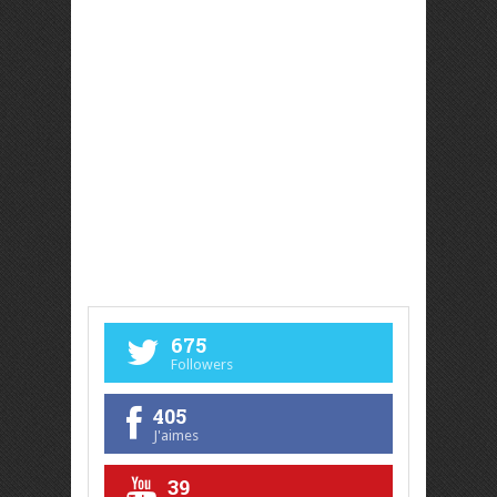
675
Followers
405
J'aimes
39