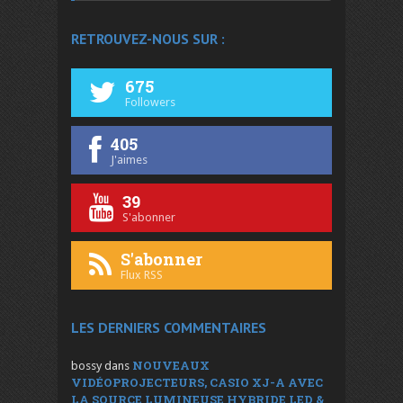
RETROUVEZ-NOUS SUR :
675
Followers
405
J'aimes
39
S'abonner
S'abonner
Flux RSS
LES DERNIERS COMMENTAIRES
NOUVEAUX
bossy
dans
VIDÉOPROJECTEURS, CASIO XJ-A AVEC
LA SOURCE LUMINEUSE HYBRIDE LED &