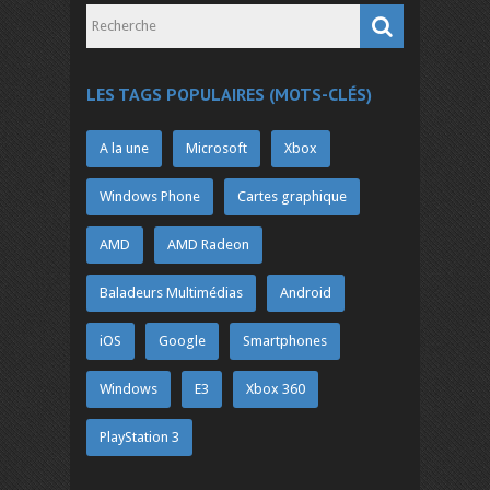
LES TAGS POPULAIRES (MOTS-CLÉS)
A la une
Microsoft
Xbox
Windows Phone
Cartes graphique
AMD
AMD Radeon
Baladeurs Multimédias
Android
iOS
Google
Smartphones
Windows
E3
Xbox 360
PlayStation 3