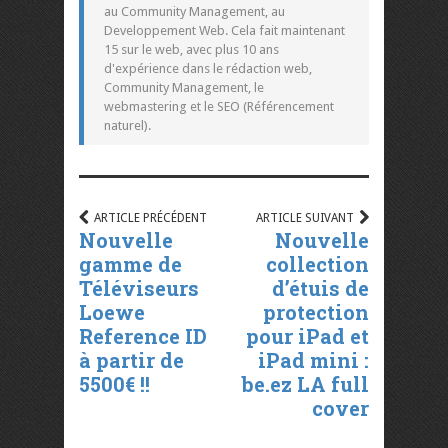
au Community Management, au
Developpement Web. Cela fait maintenant
15 sur le web, avec plus 10 ans
d'expérience dans le rédaction web,
Community Management, le
webmastering et le SEO (Référencement
naturel).
ARTICLE PRÉCÉDENT
ARTICLE SUIVANT
Nouvelle
Nouvelle
gamme de
collection
Téléviseurs
d’étuis de
Loewe
protection
Reference ID
pour iPad et
à partir de
iPad mini :
5500€ !!
be.ez LA full
cover