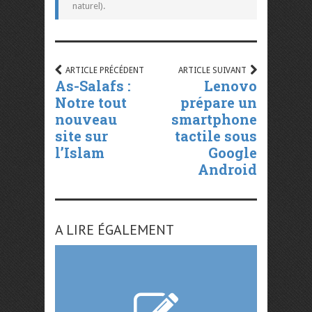
naturel).
ARTICLE PRÉCÉDENT
ARTICLE SUIVANT
As-Salafs :
Lenovo
Notre tout
prépare un
nouveau
smartphone
site sur
tactile sous
l’Islam
Google
Android
A LIRE ÉGALEMENT