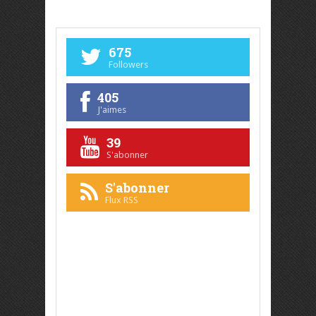
675
Followers
405
J'aimes
39
S'abonner
S'abonner
Flux RSS