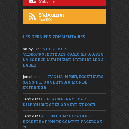
S'abonner
S'abonner
Flux RSS
LES DERNIERS COMMENTAIRES
NOUVEAUX
bossy
dans
VIDÉOPROJECTEURS, CASIO XJ-A AVEC
LA SOURCE LUMINEUSE HYBRIDE LED &
LASER
JVC HA-NP35T, ÉCOUTEURS
Jonathan
dans
SANS-FIL OUVERTS AU MONDE
EXTÉRIEUR
LE BLACKBERRY LEAP
Reno
dans
DISPONIBLE CHEZ ORANGE ET SOSH !
ATTENTION : PIRATAGE ET
Reno
dans
RÉCUPÉRATION DE COMPTE FACEBOOK
?!