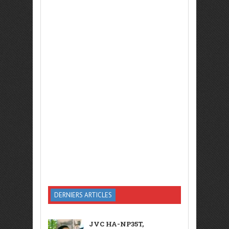
DERNIERS ARTICLES
JVC HA-NP35T,