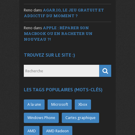
AGAR.IO, LE JEU GRATUIT ET
Reno
dans
ADDICTIF DU MOMENT ?
APPLE : RÉPARER SON
Reno
dans
MACBOOK OU EN RACHETER UN
NOUVEAU ?!
TROUVEZ SUR LE SITE :)
LES TAGS POPULAIRES (MOTS-CLÉS)
A la une
Microsoft
Xbox
Windows Phone
Cartes graphique
AMD
AMD Radeon