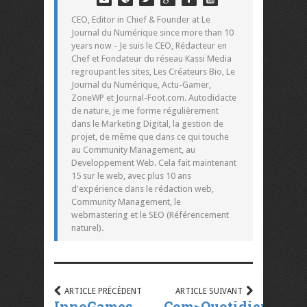
CEO, Editor in Chief & Founder at Le
Journal du Numérique since more than 10
years now - Je suis le CEO, Rédacteur en
Chef et Fondateur du réseau Kassi Media
regroupant les sites, Les Créateurs Bio, Le
Journal du Numérique, Actu-Gamer,
ZoneWP et Journal-Foot.com. Autodidacte
de nature, je me forme régulièrement
dans le Marketing Digital, la gestion de
projet, de même que dans ce qui touche
au Community Management, au
Developpement Web. Cela fait maintenant
15 sur le web, avec plus 10 ans
d'expérience dans le rédaction web,
Community Management, le
webmastering et le SEO (Référencement
naturel).
ARTICLE PRÉCÉDENT
ARTICLE SUIVANT
InnoGames
Com>Quotidiens