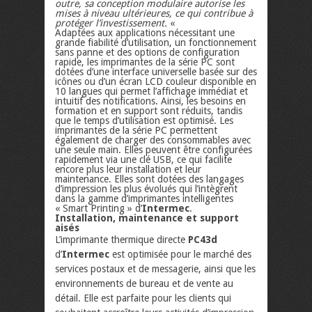
outre, sa conception modulaire autorise les
mises à niveau ultérieures, ce qui contribue à
protéger l’investissement.
«
Adaptées aux applications nécessitant une
grande fiabilité d’utilisation, un fonctionnement
sans panne et des options de configuration
rapide, les imprimantes de la série PC sont
dotées d’une interface universelle basée sur des
icônes ou d’un écran LCD couleur disponible en
10 langues qui permet l’affichage immédiat et
intuitif des notifications. Ainsi, les besoins en
formation et en support sont réduits, tandis
que le temps d’utilisation est optimisé. Les
imprimantes de la série PC permettent
également de charger des consommables avec
une seule main. Elles peuvent être configurées
rapidement via une clé USB, ce qui facilite
encore plus leur installation et leur
maintenance. Elles sont dotées des langages
d’impression les plus évolués qui l’intègrent
dans la gamme d’imprimantes intelligentes
« Smart Printing » d’
Intermec
.
Installation, maintenance et support
aisés
L’imprimante thermique directe
PC43d
d’
Intermec
est optimisée pour le marché des
services postaux et de messagerie, ainsi que les
environnements de bureau et de vente au
détail. Elle est parfaite pour les clients qui