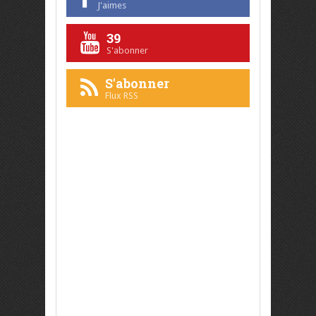
J'aimes
39
S'abonner
S'abonner
Flux RSS