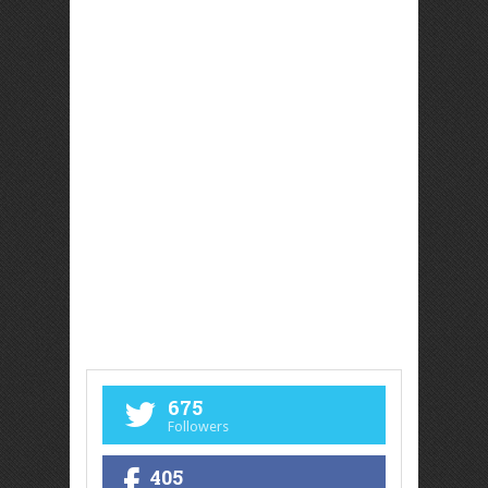
675
Followers
405