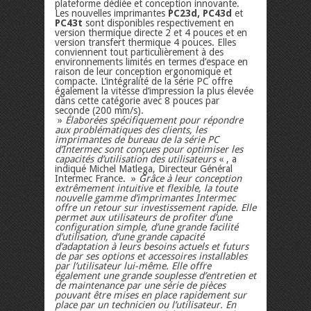
plateforme dédiée et conception innovante.
Les nouvelles imprimantes
PC23d, PC43d
et
PC43t
sont disponibles respectivement en
version thermique directe 2 et 4 pouces et en
version transfert thermique 4 pouces. Elles
conviennent tout particulièrement à des
environnements limités en termes d’espace en
raison de leur conception ergonomique et
compacte. L’intégralité de la série PC offre
également la vitesse d’impression la plus élevée
dans cette catégorie avec 8 pouces par
seconde (200 mm/s).
»
Élaborées spécifiquement pour répondre
aux problématiques des clients, les
imprimantes de bureau de la série PC
d’Intermec sont conçues pour optimiser les
capacités d’utilisation des utilisateurs
« , a
indiqué Michel Matlega, Directeur Général
Intermec France. »
Grâce à leur conception
extrêmement intuitive et flexible, la toute
nouvelle gamme d’imprimantes Intermec
offre un retour sur investissement rapide. Elle
permet aux utilisateurs de profiter d’une
configuration simple, d’une grande facilité
d’utilisation, d’une grande capacité
d’adaptation à leurs besoins actuels et futurs
de par ses options et accessoires installables
par l’utilisateur lui-même. Elle offre
également une grande souplesse d’entretien et
de maintenance par une série de pièces
pouvant être mises en place rapidement sur
place par un technicien ou l’utilisateur. En