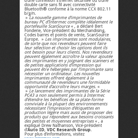
d’une connexion Ethernet sécurisée ou d’une
double carte sans fil avec connectivité
Bluetooth® conforme à la norme CCX 802.11
b/g/n.
»
La nouvelle gamme d’imprimantes de
bureau PC d’Intermec complète idéalement le
portefeuille ScanSource
« , a déclaré Bert
Fonderie, Vice-président du Merchandising,
Codes barres et points de vente, ScanSource
Europe. »
Les imprimantes sont modulaires,
de sorte que nos revendeurs peuvent faire
leur sélection et choisir les options dont ils
ont besoin pour leurs clients. Nos revendeurs
peuvent également accroître la valeur ajoutée
des imprimantes en y joignant des scanners et
de petites applications d’impression qui
peuvent être hébergées par l’imprimante sans
nécessiter un ordinateur. Les nouvelles
imprimantes offrent également à la
communauté de revendeurs une formidable
opportunité d’accroître leurs marges.
«
»
Le lancement des imprimantes de la Série
PC43 a non seulement permis à Intermec
d’étendre les bénéfices de sa plate-forme
conviviale à la plupart des environnements
nécessitant l’impression d’étiquettes en
production légère mais aussi de proposer des
produits qui répondent aux besoins croissants
des petites et moyennes entreprises
« , a
expliqué Drew Nathanson, Vice-président
d’
Auto ID
,
VDC Research Group
.
Pour plus d’informations, visitez