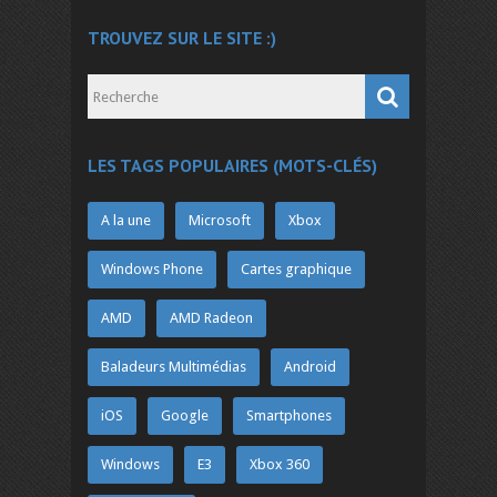
TROUVEZ SUR LE SITE :)
LES TAGS POPULAIRES (MOTS-CLÉS)
A la une
Microsoft
Xbox
Windows Phone
Cartes graphique
AMD
AMD Radeon
Baladeurs Multimédias
Android
iOS
Google
Smartphones
Windows
E3
Xbox 360