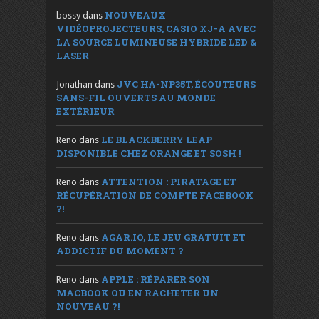
NOUVEAUX
bossy
dans
VIDÉOPROJECTEURS, CASIO XJ-A AVEC
LA SOURCE LUMINEUSE HYBRIDE LED &
LASER
JVC HA-NP35T, ÉCOUTEURS
Jonathan
dans
SANS-FIL OUVERTS AU MONDE
EXTÉRIEUR
LE BLACKBERRY LEAP
Reno
dans
DISPONIBLE CHEZ ORANGE ET SOSH !
ATTENTION : PIRATAGE ET
Reno
dans
RÉCUPÉRATION DE COMPTE FACEBOOK
?!
AGAR.IO, LE JEU GRATUIT ET
Reno
dans
ADDICTIF DU MOMENT ?
APPLE : RÉPARER SON
Reno
dans
MACBOOK OU EN RACHETER UN
NOUVEAU ?!