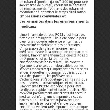
de ruban disponible (jusqu’à 300 m) pour une
imprimante de bureau, réduisant la nécessité
de remplacements fréquents des rubans et
contribuant à optimiser le temps d’utilisation.
Impressions conviviales et
performantes dans les environnements
médicaux
L’imprimante de bureau
PC23d
est intuitive,
flexible et intelligente. Elle a été conçue pour
créer une nouvelle référence en termes de
convivialité et d’efficacité des opérations
d’impression dans les environnements
médicaux. Grâce à sa conception compacte et
dédiée, l’imprimante thermique directe
PC23d
de 2 pouces est parfaite pour les
environnements hospitaliers. Elle constitue
également une solution abordable pour les
services médicaux qui impriment des bracelets
et des étiquettes, notamment utilisés pour le
suivi des patients, les prélèvements
d’échantillons et l’étiquetage des lits ainsi que
des dossiers pharmaceutiques et médicaux.
L’imprimante
PC23d
est conçue pour être
configurée rapidement et facile à utiliser. Elle
convient parfaitement aux clients du secteur
médical qui n’ont jamais imprimé de codes
barres ou qui utilisaient auparavant une
imprimante laser ou à jet d’encre, ou bien
encore qui veulent une imprimante thermique