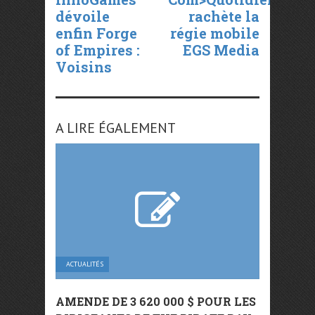
dévoile
rachète la
enfin Forge
régie mobile
of Empires :
EGS Media
Voisins
A LIRE ÉGALEMENT
ACTUALITÉS
AMENDE DE 3 620 000 $ POUR LES