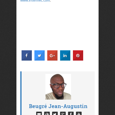
www.intermec.com
.
Beugré Jean-Augustin