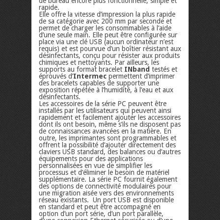
de bureau encore plus fonctionnelle, simple et
rapide.
Elle offre la vitesse d’impression la plus rapide
de sa catégorie avec 200 mm par seconde et
permet de charger les consommables à l’aide
d’une seule main. Elle peut être configurée sur
place via une clé USB (aucun ordinateur n’est
requis) et est pourvue d’un boîtier résistant aux
désinfectants, conçu pour résister aux produits
chimiques et nettoyants. Par ailleurs, les
supports au format bracelet
INband
testés et
éprouvés d’
Intermec
permettent d’imprimer
des bracelets capables de supporter une
exposition répétée à l’humidité, à l’eau et aux
désinfectants.
Les accessoires de la série PC peuvent être
installés par les utilisateurs qui peuvent ainsi
rapidement et facilement ajouter les accessoires
dont ils ont besoin, même s’ils ne disposent pas
de connaissances avancées en la matière. En
outre, les imprimantes sont programmables et
offrent la possibilité d’ajouter directement des
claviers USB standard, des balances ou d’autres
équipements pour des applications
personnalisées en vue de simplifier les
processus et d’éliminer le besoin de matériel
supplémentaire. La série PC fournit également
des options de connectivité modulaires pour
une migration aisée vers des environnements
réseau existants. Un port USB est disponible
en standard et peut être accompagné en
option d’un port série, d’un port parallèle,