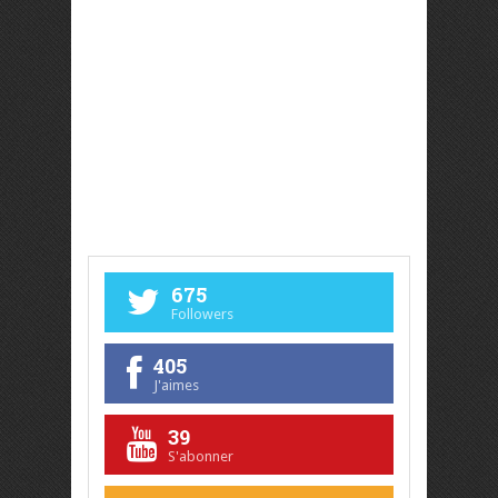
675
Followers
405
J'aimes
39
S'abonner