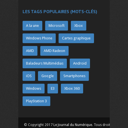
LES TAGS POPULAIRES (MOTS-CLÉS)
A la une
Microsoft
Xbox
Windows Phone
Cartes graphique
AMD
AMD Radeon
Baladeurs Multimédias
Android
iOS
Google
Smartphones
Windows
E3
Xbox 360
PlayStation 3
© Copyright 2017
Le Journal du Numérique
. Tous droits réservés.