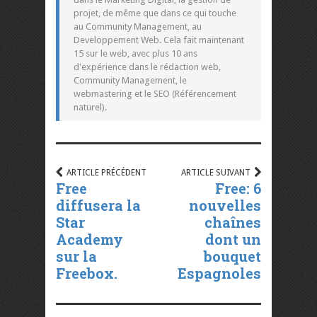
projet, de même que dans ce qui touche
au Community Management, au
Developpement Web. Cela fait maintenant
15 sur le web, avec plus 10 ans
d'expérience dans le rédaction web,
Community Management, le
webmastering et le SEO (Référencement
naturel).
ARTICLE PRÉCÉDENT
ARTICLE SUIVANT
Free
Free: 6
diffusera la
nouvelles
Star
chaînes
Academy
dont un
sur la
bouquet
Freebox.
Espagnoles