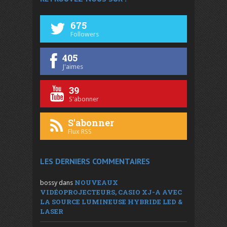
675
Followers
405
J'aimes
39
S'abonner
S'abonner
Flux RSS
LES DERNIERS COMMENTAIRES
NOUVEAUX
bossy
dans
VIDÉOPROJECTEURS, CASIO XJ-A AVEC
LA SOURCE LUMINEUSE HYBRIDE LED &
LASER